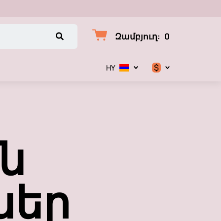
Զամբյուղ
:
0
$
HY
$
€
ն
₽
ներ