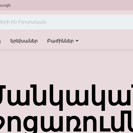
ասցե
գ
երեխաներ
Բաժիններ
Մանկակա
ջոցառում