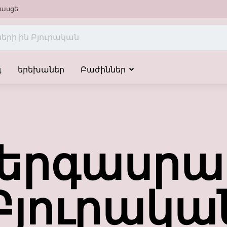
ասցե
գ
երեխաներ
Բաժիններ
երգասրա
Բյուրակա