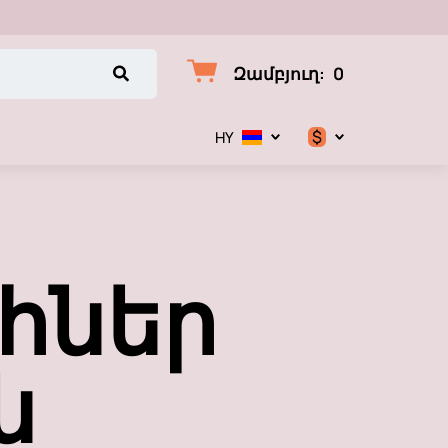
Զամբյուղ
:
0
$
HY
$
€
հներ
₽
ն