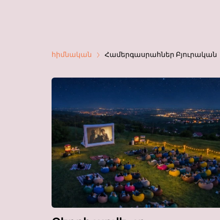
հիմնական
Համերգասրահներ Բյուրական