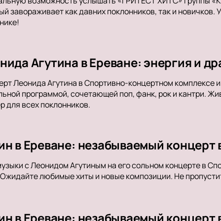
альную возможность услышать «ГРИТЕСТ ХИТС» группы «Кас
ый завораживает как давних поклонников, так и новичков. 
нике!
нида Агутина в Ереване: энергия и д
ерт Леонида Агутина в Спортивно-концертном комплексе 
ьной программой, сочетающей поп, фанк, рок и кантри. Ж
 для всех поклонников.
ин в Ереване: незабываемый концерт 
музыки с Леонидом Агутиным на его сольном концерте в С
Ожидайте любимые хиты и новые композиции. Не пропусти
ин в Ереване: незабываемый концерт