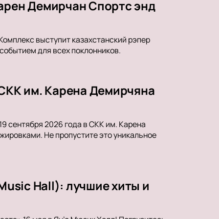
Карен Демирчан Спортс энд
 Комплекс выступит казахстанский рэпер
 событием для всех поклонников.
 СКК им. Карена Демирчяна
9 сентября 2026 года в СКК им. Карена
жировками. Не пропустите это уникальное
usic Hall): лучшие хиты и