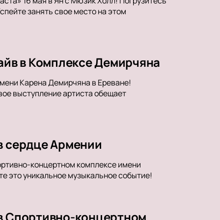
та» 16 мая в Ян’с Мюзик Холл! Погрузитесь
Успейте занять свое место на этом
райв в Комплексе Демирчяна
имени Карена Демирчяна в Ереване!
ивое выступление артиста обещает
в сердце Армении
портивно-концертном комплексе имени
те это уникальное музыкальное событие!
 в Спортивно-концертном