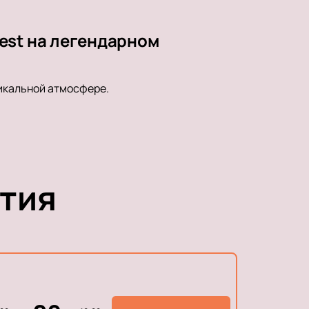
est на легендарном
икальной атмосфере.
тия