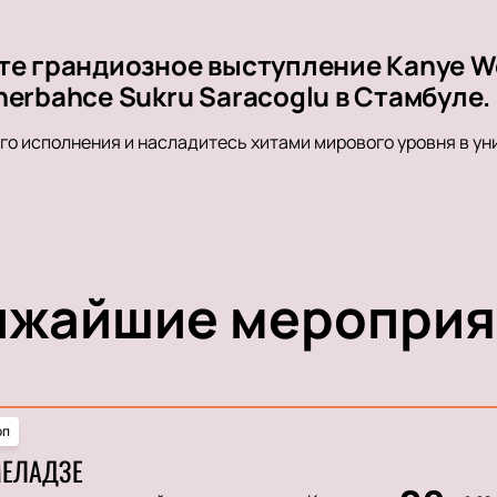
те грандиозное выступление Kanye W
nerbahce Sukru Saracoglu в Стамбуле.
о исполнения и насладитесь хитами мирового уровня в ун
ижайшие мероприя
оп
МЕЛАДЗЕ