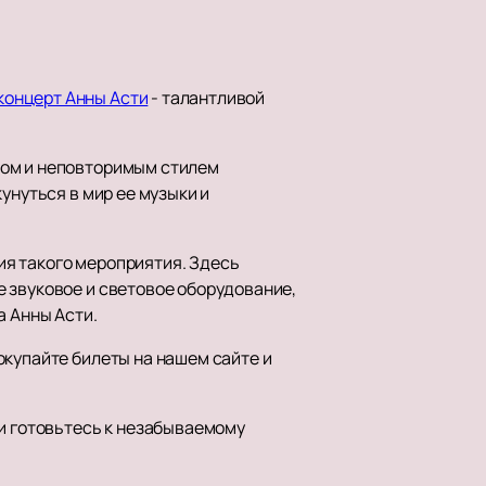
концерт Анны Асти
- талантливой
лом и неповторимым стилем
унуться в мир ее музыки и
я такого мероприятия. Здесь
 звуковое и световое оборудование,
а Анны Асти.
окупайте билеты на нашем сайте и
 и готовьтесь к незабываемому