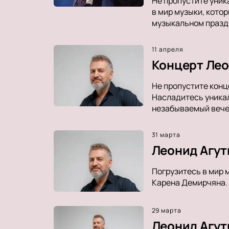
Не пропустите уник
в мир музыки, котор
музыкальном празд
11 апреля
Концерт Лео
Не пропустите конц
Насладитесь уникал
незабываемый вечер
31 марта
Леонид Агут
Погрузитесь в мир 
Карена Демирчяна. 
29 марта
Леонид Агут