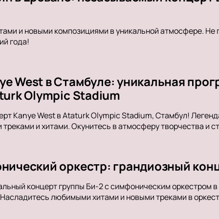
тами и новыми композициями в уникальной атмосфере. Не 
ий года!
ye West в Стамбуле: уникальная про
turk Olympic Stadium
ерт Kanye West в Ataturk Olympic Stadium, Стамбул! Леге
 треками и хитами. Окунитесь в атмосферу творчества и с
онический оркестр: грандиозный конц
альный концерт группы Би-2 с симфоническим оркестром 
 Насладитесь любимыми хитами и новыми треками в оркес