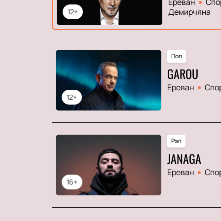
Ереван
Спо
Демирчяна
12+
Поп
GAROU
Ереван
Спо
12+
Рэп
JANAGA
Ереван
Спо
16+