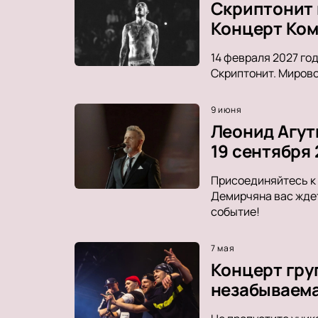
Скриптонит 
Концерт Ко
14 февраля 2027 го
Скриптонит. Мирово
9 июня
Леонид Агут
19 сентября
Присоединяйтесь к 
Демирчяна вас ждет
событие!
7 мая
Концерт груп
незабываем