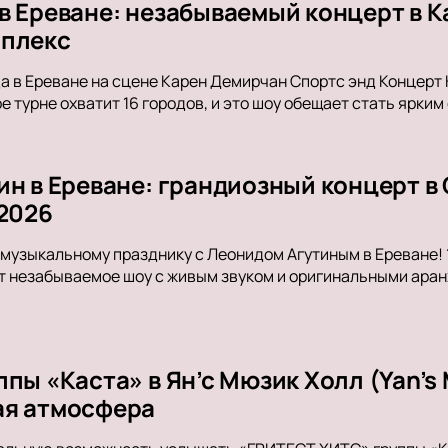
в Ереване: незабываемый концерт в 
мплекс
да в Ереване на сцене Карен Демирчан Спортс энд Концерт
е турне охватит 16 городов, и это шоу обещает стать ярким
ин в Ереване: грандиозный концерт в
 2026
музыкальному празднику с Леонидом Агутиным в Ереване! 1
 незабываемое шоу с живым звуком и оригинальными аран
пы «Каста» в Ян’с Мюзик Холл (Yan’s M
ая атмосфера