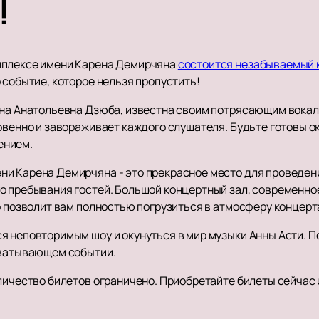
!
мплексе имени Карена Демирчяна
состоится незабываемый 
 событие, которое нельзя пропустить!
нна Анатольевна Дзюба, известна своим потрясающим вока
овенно и завораживает каждого слушателя. Будьте готовы ок
ением.
и Карена Демирчяна - это прекрасное место для проведени
о пребывания гостей. Большой концертный зал, современное
о позволит вам полностью погрузиться в атмосферу концерт
я неповторимым шоу и окунуться в мир музыки Анны Асти. П
хватывающем событии.
оличество билетов ограничено. Приобретайте билеты сейчас