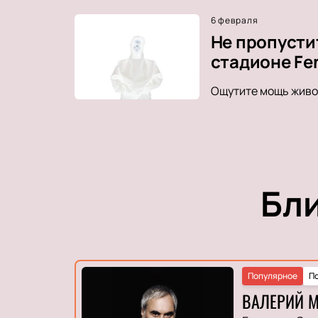
6 февраля
Не пропусти
стадионе Fe
Ощутите мощь живог
Бл
Популярное
П
ВАЛЕРИЙ 