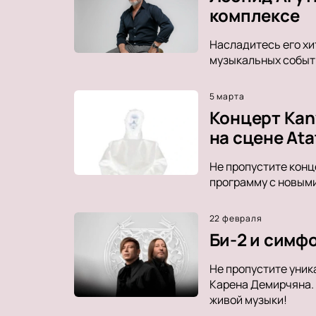
комплексе
Насладитесь его хи
музыкальных событ
5 марта
Концерт Kan
на сцене Ata
Не пропустите конц
программу с новыми
22 февраля
Би-2 и симф
Не пропустите уник
Карена Демирчяна.
живой музыки!