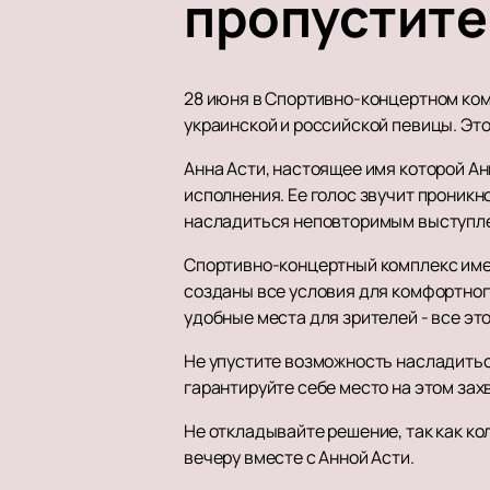
пропустите
28 июня в Спортивно-концертном ко
украинской и российской певицы. Это
Анна Асти, настоящее имя которой А
исполнения. Ее голос звучит проникн
насладиться неповторимым выступл
Спортивно-концертный комплекс имен
созданы все условия для комфортног
удобные места для зрителей - все эт
Не упустите возможность насладитьс
гарантируйте себе место на этом за
Не откладывайте решение, так как к
вечеру вместе с Анной Асти.