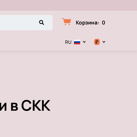
Корзина
:
0
₽
RU
$
€
₽
и в СКК