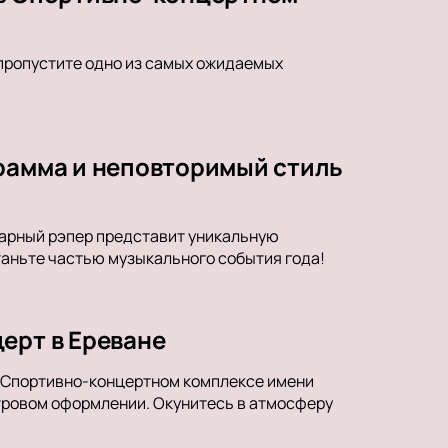
пропустите одно из самых ожидаемых
грамма и неповторимый стиль
ндарный рэпер представит уникальную
таньте частью музыкального события года!
ерт в Ереване
в Спортивно-концертном комплексе имени
тровом оформлении. Окунитесь в атмосферу