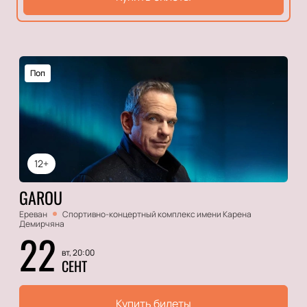
Поп
12+
GAROU
Ереван
Спортивно-концертный комплекс имени Карена
Демирчяна
22
вт, 20:00
СЕНТ
Купить билеты