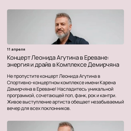
11 апреля
Концерт Леонида Агутина в Ереване:
энергия и драйв в Комплексе Демирчяна
Не пропустите концерт Леонида Агутина в
Спортивно-концертном комплексе имени Карена
Демирчяна в Ереване! Насладитесь уникальной
программой, сочетающей поп, фанк, рок и кантри.
Живое выступление артиста обещает незабываемый
вечер для всех поклонников.