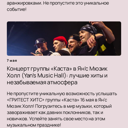
аранжировками. Не пропустите это уникальное
событие!
7 мая
Концерт группы «Каста» в Ян’с Мюзик
Холл (Yan’s Music Hall): лучшие хиты и
незабываемая атмосфера
Не пропустите уникальную возможность услышать
«ГРИТЕСТ ХИТС» группы «Каста» 16 мая в Ян’с
Мюзик Холл! Погрузитесь в мир музыки, который
завораживает как давних поклонников, так и
новичков. Успейте занять свое место на этом
музыкальном празднике!