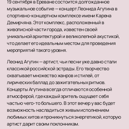
19 сентября в Ереване состоится долгожданное
музыкальное событие — концерт Леонида Агутина в
спортивно-концертном комплексе имени Карена
Демирчяна. Этот комплекс, расположенный в
живописной части города, известен своей
уникальной архитектурой и великолепной акустикой,
что делает его идеальным местом для проведения
мероприятий такого уровня.
Леонид Агутин — артист, чьи песни уже давно стали
классикой российской эстрады. Его творчество
охватывает множество жанров и стилей, от
лирических баллад до зажигательных ритмов.
Концерты Агутина всегда отличаются особенной
атмосферой, где каждый зритель ощущает себя
частью чего-то большего. В этот вечер у вас будет
возможность насладиться живым исполнением
любимых хитов и проникнуться энергетикой, которую
артист дарит своим поклонникам.