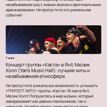
незабываемое шоу с живым звуком и оригинальными
аранжировками. Не пропустите это уникальное
событие!
7 мая
Концерт группы «Каста» в Ян’с Мюзик
Холл (Yan’s Music Hall): лучшие хиты и
незабываемая атмосфера
Не пропустите уникальную возможность услышать
«ГРИТЕСТ ХИТС» группы «Каста» 16 мая в Ян’с
Мюзик Холл! Погрузитесь в мир музыки, который
завораживает как давних поклонников, так и
новичков. Успейте занять свое место на этом