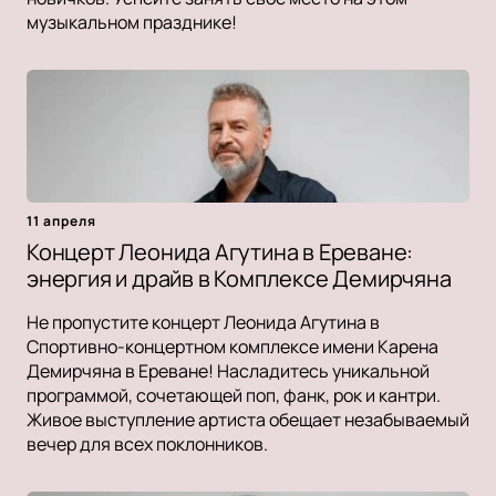
музыкальном празднике!
11 апреля
Концерт Леонида Агутина в Ереване:
энергия и драйв в Комплексе Демирчяна
Не пропустите концерт Леонида Агутина в
Спортивно-концертном комплексе имени Карена
Демирчяна в Ереване! Насладитесь уникальной
программой, сочетающей поп, фанк, рок и кантри.
Живое выступление артиста обещает незабываемый
вечер для всех поклонников.