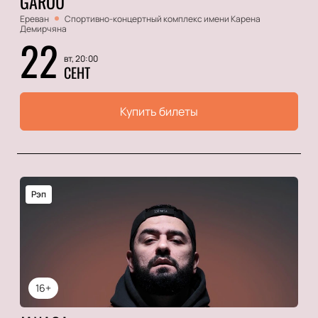
GAROU
Ереван
Спортивно-концертный комплекс имени Карена
Демирчяна
22
вт, 20:00
СЕНТ
Купить билеты
Рэп
16+