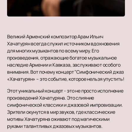
Великий Арменский композитор Арам Ильич
Хачатурян всегда служил источником вдохновения
для многих музыкантов по всему миру. Его
произведения, отражающие богатое музыкальное
наследие Армении и Кавказа, заслуживают особого
внимания. Вот почему концерт "Симфонический джаз
«Хачатурян» – это событие, которое нельзя упустить!
Этот уникальный концерт - это не просто исполнение
произведений Хачатуряна. Это слияние
симфонической классики и джазовой импровизации.
Зрители окунутся в мир звуков, где классические
мотивы Хачатуряна оживают под магическими
руками талантливых джазовых музыкантов.