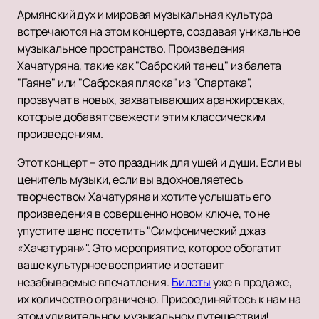
Армянский дух и мировая музыкальная культура
встречаются на этом концерте, создавая уникальное
музыкальное пространство. Произведения
Хачатуряна, такие как "Сабрский танец" из балета
"Гаяне" или "Сабрская пляска" из "Спартака",
прозвучат в новых, захватывающих аранжировках,
которые добавят свежести этим классическим
произведениям.
Этот концерт – это праздник для ушей и души. Если вы
ценитель музыки, если вы вдохновляетесь
творчеством Хачатуряна и хотите услышать его
произведения в совершенно новом ключе, то не
упустите шанс посетить "Симфонический джаз
«Хачатурян»". Это мероприятие, которое обогатит
ваше культурное восприятие и оставит
незабываемые впечатления.
Билеты
уже в продаже,
их количество ограничено. Присоединяйтесь к нам на
этом удивительном музыкальном путешествии!