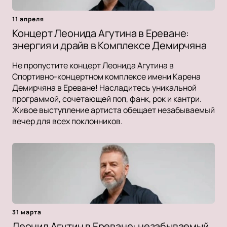
11 апреля
Концерт Леонида Агутина в Ереване:
энергия и драйв в Комплексе Демирчяна
Не пропустите концерт Леонида Агутина в
Спортивно-концертном комплексе имени Карена
Демирчяна в Ереване! Насладитесь уникальной
программой, сочетающей поп, фанк, рок и кантри.
Живое выступление артиста обещает незабываемый
вечер для всех поклонников.
31 марта
Леонид Агутин в Ереване: незабываемый