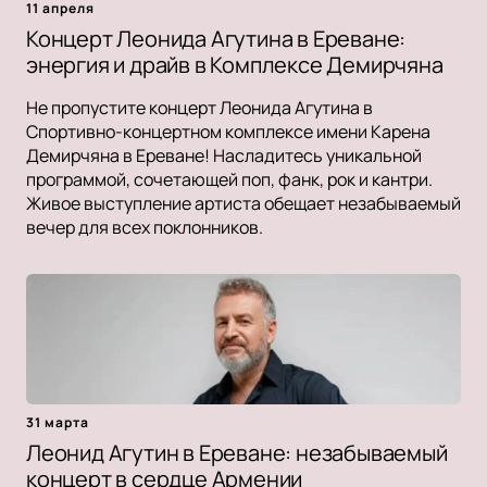
11 апреля
Концерт Леонида Агутина в Ереване:
энергия и драйв в Комплексе Демирчяна
Не пропустите концерт Леонида Агутина в
Спортивно-концертном комплексе имени Карена
Демирчяна в Ереване! Насладитесь уникальной
программой, сочетающей поп, фанк, рок и кантри.
Живое выступление артиста обещает незабываемый
вечер для всех поклонников.
31 марта
Леонид Агутин в Ереване: незабываемый
концерт в сердце Армении