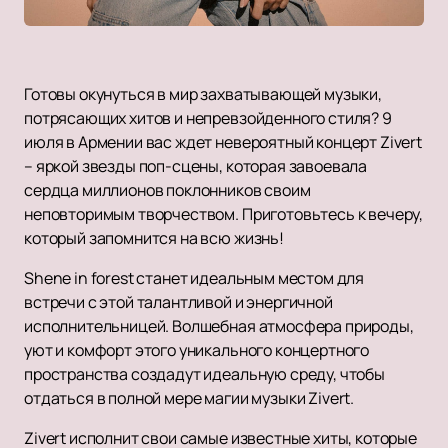
Готовы окунуться в мир захватывающей музыки,
потрясающих хитов и непревзойденного стиля? 9
июля в Армении вас ждет невероятный концерт Zivert
– яркой звезды поп-сцены, которая завоевала
сердца миллионов поклонников своим
неповторимым творчеством. Приготовьтесь к вечеру,
который запомнится на всю жизнь!
Shene in forest станет идеальным местом для
встречи с этой талантливой и энергичной
исполнительницей. Волшебная атмосфера природы,
уют и комфорт этого уникального концертного
пространства создадут идеальную среду, чтобы
отдаться в полной мере магии музыки Zivert.
Zivert исполнит свои самые известные хиты, которые