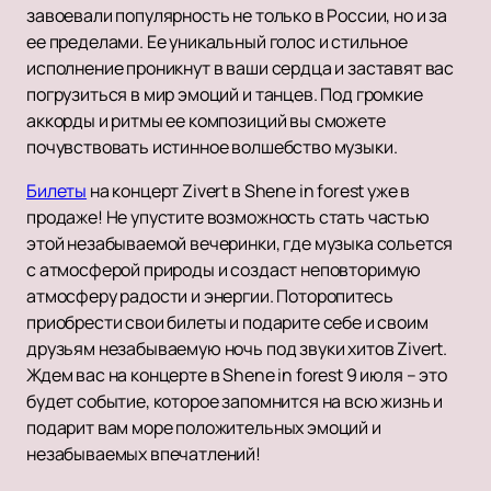
завоевали популярность не только в России, но и за
ее пределами. Ее уникальный голос и стильное
исполнение проникнут в ваши сердца и заставят вас
погрузиться в мир эмоций и танцев. Под громкие
аккорды и ритмы ее композиций вы сможете
почувствовать истинное волшебство музыки.
Билеты
на концерт Zivert в Shene in forest уже в
продаже! Не упустите возможность стать частью
этой незабываемой вечеринки, где музыка сольется
с атмосферой природы и создаст неповторимую
атмосферу радости и энергии. Поторопитесь
приобрести свои билеты и подарите себе и своим
друзьям незабываемую ночь под звуки хитов Zivert.
Ждем вас на концерте в Shene in forest 9 июля – это
будет событие, которое запомнится на всю жизнь и
подарит вам море положительных эмоций и
незабываемых впечатлений!