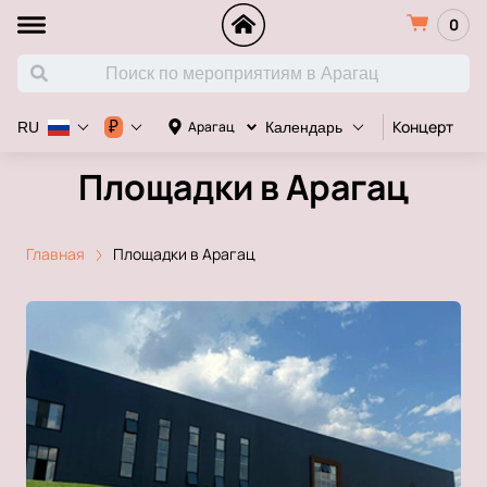
0
Концерт
Д
₽
Арагац
RU
Календарь
Площадки в Арагац
Главная
Площадки в Арагац