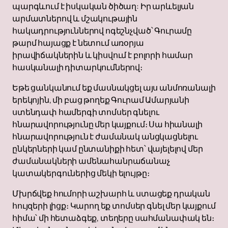
պարգևում է իսկական ծիծաղ: Իր արևելյան
արմատներով և մշակութային
հակադրություններով ոգեշնչված՝ Գուրամը
թարմ հայացք է նետում առօրյա
իրավիճակներին և կիսվում է բոլորի համար
հասկանալի դիտարկումներով։
Եթե ցանկանում եք մասնակցել այս անմոռանալի
երեկոյին, մի բաց թողեք Գուրամ Ամարյանի
ստենդափ համերգի տոմսեր գնելու
հնարավորությունը մեր կայքում։ Սա հիանալի
հնարավորություն է ժամանակ անցկացնելու
ընկերների կամ ընտանիքի հետ՝ վայելելով մեր
ժամանակների ամենահանրաճանաչ
կատակերգուներից մեկի ելույթը։
Մխրճվեք հումորի աշխարհ և ստացեք դրական
հույզերի լիցք։ Կարող եք տոմսեր գնել մեր կայքում
հիմա՝ մի հետաձգեք, տեղերը սահմանափակ են։