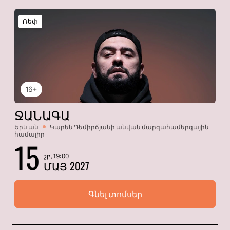
Ռեփ
16+
ՋԱՆԱԳԱ
Երևան
Կարեն Դեմիրճյանի անվան մարզահամերգային
համալիր
15
շբ, 19:00
ՄԱՅ 2027
Գնել տոմսեր