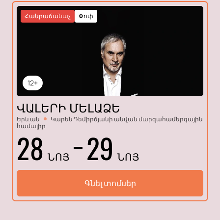
Հանրաճանաչ
Փոփ
12+
ՎԱԼԵՐԻ ՄԵԼԱՁԵ
Երևան
Կարեն Դեմիրճյանի անվան մարզահամերգային
համալիր
28
29
ՆՈՅ
ՆՈՅ
Գնել տոմսեր