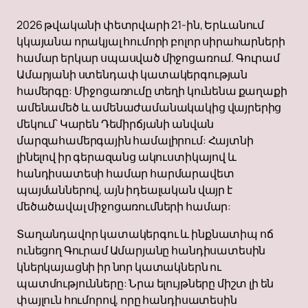
2026 թվականի փետրվարի 21-ին, Երևանում
կկայանա որակյալ հումորի բոլոր սիրահարների
համար երկար սպասված միջոցառում. Գուրամ
Ամարյանի ստենդափ կատակերգության
համերգը: Միջոցառումը տեղի կունենա քաղաքի
ամենամեծ և ամենաժամանակակից վայրերից
մեկում՝ Կարեն Դեմիրճյանի անվան
մարզահամերգային համալիրում: Հայտնի
լինելով իր գերազանց ակուստիկայով և
հանդիսատեսի համար հարմարավետ
պայմաններով, այն իդեալական վայր է
մեծածավալ միջոցառումների համար:
Տաղանդավոր կատակերգու և ինքնատիպ ոճ
ունեցող Գուրամ Ամարյանը հանդիսատեսին
կներկայացնի իր նոր կատակներն ու
պատմությունները: Նրա ելույթները միշտ լի են
փայլուն հումորով, որը հանդիսատեսին