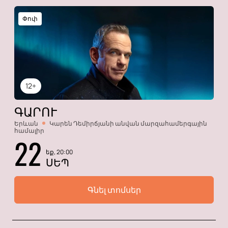
Փոփ
12+
ԳԱՐՈՒ
Երևան
Կարեն Դեմիրճյանի անվան մարզահամերգային
համալիր
22
եք, 20:00
ՍԵՊ
Գնել տոմսեր