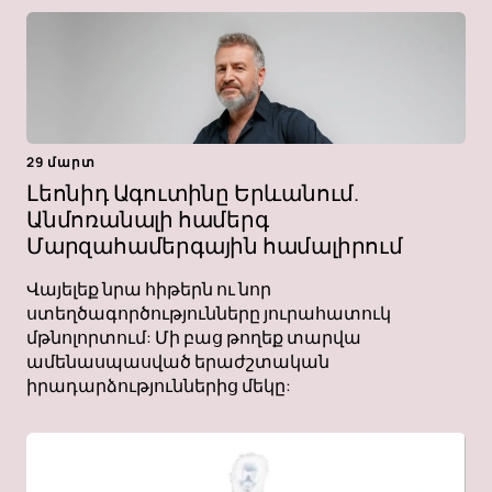
29 մարտ
Լեոնիդ Ագուտինը Երևանում.
Անմոռանալի համերգ
Մարզահամերգային համալիրում
Վայելեք նրա հիթերն ու նոր
ստեղծագործությունները յուրահատուկ
մթնոլորտում: Մի բաց թողեք տարվա
ամենասպասված երաժշտական ​​
իրադարձություններից մեկը: