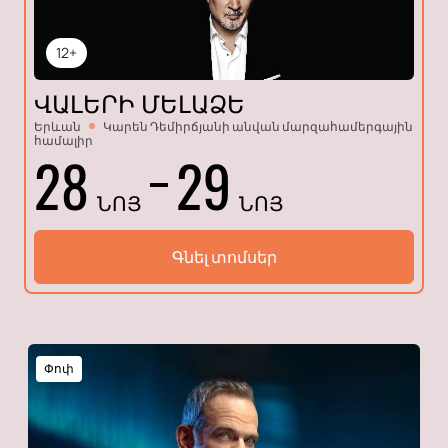
12+
ՎԱԼԵՐԻ ՄԵԼԱՁԵ
Երևան
Կարեն Դեմիրճյանի անվան մարզահամերգային
համալիր
28
29
ՆՈՅ
ՆՈՅ
Գնել տոմսեր
Փոփ