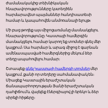
ժամանակակից տեխնիկական
հնարավորությունները կստեղծեն
հարմարավետ պայմաններ հանդիսատեսի
համար և կապահովեն անմոռանալի ելույթ։
Մի բաց թողեք այս միջոցառմանը մասնակցելու
հնարավորությունը։ Կաստայի համերգին
մասնակցելու համար կարող եք տոմսեր գնել մեր
կայքում։ Սա հարմար և արագ միջոց է գարնան
ամենասպասված համերգներից մեկում ձեր
տեղը ապահովելու համար։
Շտապեք
գնել Կաստայի համերգի տոմսեր
մեր
կայքում, քանի որ տեղերը սահմանափակ են։
Միացեք Կաստային երաժշտական ​​
ճանապարհորդության Յանի երաժշտական ​​
դահլիճում և վայելեք էներգիայով լի երեկո և ձեր
սիրելի հիթերը։