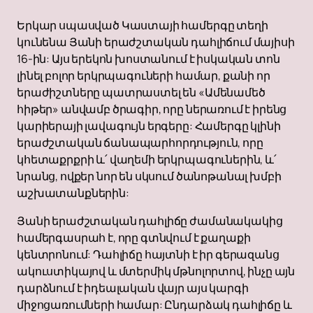
Երկար սպասված Կաստայի համերգը տեղի
կունենա Յանի երաժշտական ​​դահլիճում մայիսի
16-ին: Այս երեկոն խոստանում է իսկական տոն
լինել բոլոր երկրպագուների համար, քանի որ
երաժիշտները պատրաստել են «Ամենամեծ
հիթեր» անվամբ ծրագիր, որը ներառում է իրենց
կարիերայի լավագույն երգերը: Համերգը կլինի
երաժշտական ​​ճանապարհորդություն, որը
կհետաքրքրի և՛ վաղեմի երկրպագուներին, և՛
նրանց, ովքեր նոր են սկսում ծանոթանալ խմբի
աշխատանքներին:
Յանի երաժշտական ​​դահլիճը ժամանակակից
համերգասրահ է, որը գտնվում է քաղաքի
կենտրոնում: Դահլիճը հայտնի է իր գերազանց
ակուստիկայով և մտերմիկ մթնոլորտով, ինչը այն
դարձնում է իդեալական վայր այս կարգի
միջոցառումների համար: Ընդարձակ դահլիճը և