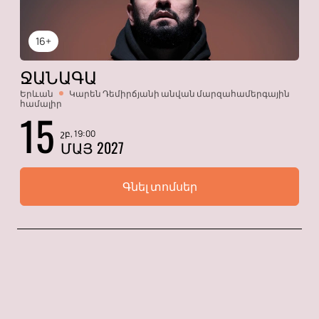
16+
ՋԱՆԱԳԱ
Երևան
Կարեն Դեմիրճյանի անվան մարզահամերգային
համալիր
15
շբ, 19:00
ՄԱՅ 2027
Գնել տոմսեր