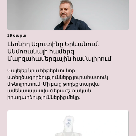
29 մարտ
Լեոնիդ Ագուտինը Երևանում.
Անմոռանալի համերգ
Մարզահամերգային համալիրում
Վայելեք նրա հիթերն ու նոր
ստեղծագործությունները յուրահատուկ
մթնոլորտում: Մի բաց թողեք տարվա
ամենասպասված երաժշտական ​​
իրադարձություններից մեկը: