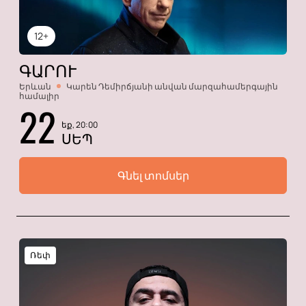
12+
ԳԱՐՈՒ
Երևան
Կարեն Դեմիրճյանի անվան մարզահամերգային
համալիր
22
եք, 20:00
ՍԵՊ
Գնել տոմսեր
Ռեփ