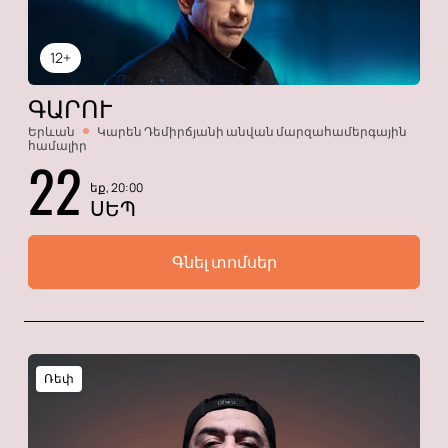
12+
ԳԱՐՈՒ
Երևան
Կարեն Դեմիրճյանի անվան մարզահամերգային
համալիր
22
եք, 20:00
ՍԵՊ
Գնել տոմսեր
Ռեփ