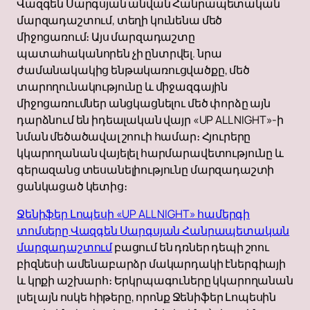
Վազգեն Սարգսյան անվան Հանրապետական
մարզադաշտում, տեղի կունենա մեծ
միջոցառում։ Այս մարզադաշտը
պատահականորեն չի ընտրվել. նրա
ժամանակակից ենթակառուցվածքը, մեծ
տարողունակությունը և միջազգային
միջոցառումներ անցկացնելու մեծ փորձը այն
դարձնում են իդեալական վայր «UP ALL NIGHT»-ի
նման մեծածավալ շոուի համար։ Հյուրերը
կկարողանան վայելել հարմարավետությունը և
գերազանց տեսանելիությունը մարզադաշտի
ցանկացած կետից։
Ջենիֆեր Լոպեսի «UP ALL NIGHT» համերգի
տոմսերը Վազգեն Սարգսյան Հանրապետական
մարզադաշտում
բացում են դռներ դեպի շոու
բիզնեսի ամենաբարձր մակարդակի էներգիայի
և կրքի աշխարհ։ Երկրպագուները կկարողանան
լսել այն ոսկե հիթերը, որոնք Ջենիֆեր Լոպեսին