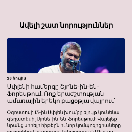
Ավելի շատ նորություններ
28 հուլիս
Սփլենի համերգը Շյոնե-ին-են-
Ֆորեսթում. Ռոք երաժշտության
ամառային երեկո բացօթյա վայրում
Օգոստոսի 13-ին Սփլեն խումբը ելույթ կունենա
գեղատեսիլ Սյոնե-ին-են-Ֆորեսթում: Վայելեք
նրանց սիրելի հիթերն ու նոր կոմպոզիցիաները
յուրօրինակ բացօթյա մթնոլորտում: Մի բաց