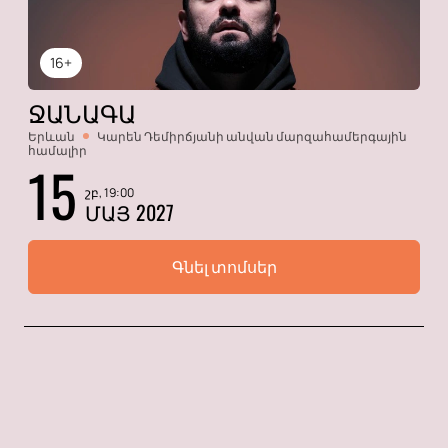
16+
ՋԱՆԱԳԱ
Երևան
Կարեն Դեմիրճյանի անվան մարզահամերգային
համալիր
15
շբ, 19:00
ՄԱՅ 2027
Գնել տոմսեր