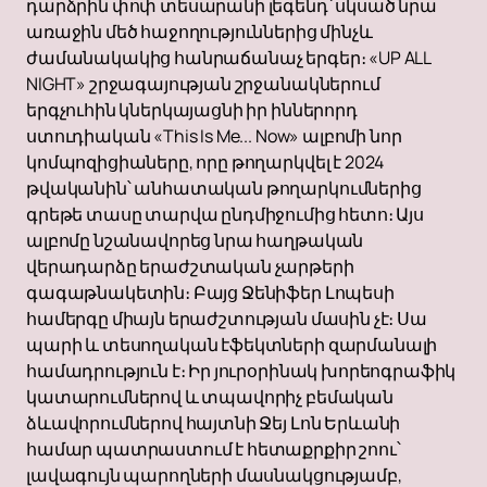
դարձրին փոփ տեսարանի լեգենդ՝ սկսած նրա
առաջին մեծ հաջողություններից մինչև
ժամանակակից հանրաճանաչ երգեր։ «UP ALL
NIGHT» շրջագայության շրջանակներում
երգչուհին կներկայացնի իր իններորդ
ստուդիական «This Is Me... Now» ալբոմի նոր
կոմպոզիցիաները, որը թողարկվել է 2024
թվականին՝ անհատական թողարկումներից
գրեթե տասը տարվա ընդմիջումից հետո։ Այս
ալբոմը նշանավորեց նրա հաղթական
վերադարձը երաժշտական չարթերի
գագաթնակետին։ Բայց Ջենիֆեր Լոպեսի
համերգը միայն երաժշտության մասին չէ։ Սա
պարի և տեսողական էֆեկտների զարմանալի
համադրություն է։ Իր յուրօրինակ խորեոգրաֆիկ
կատարումներով և տպավորիչ բեմական
ձևավորումներով հայտնի Ջեյ Լոն Երևանի
համար պատրաստում է հետաքրքիր շոու՝
լավագույն պարողների մասնակցությամբ,