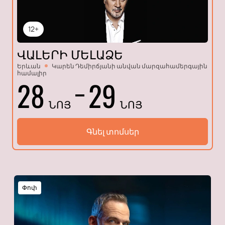
12+
ՎԱԼԵՐԻ ՄԵԼԱՁԵ
Երևան
Կարեն Դեմիրճյանի անվան մարզահամերգային
համալիր
28
29
ՆՈՅ
ՆՈՅ
Գնել տոմսեր
Փոփ