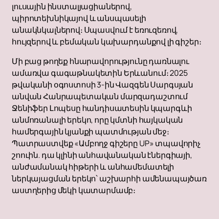
լուսային ինստալյացիաներով,
պիրոտեխնիկայով և անսպասելի
անակնկալներով։ Սպասվում է եռուզեռով,
հույզերով և բեմական կախարդանքով լի գիշեր։
Մի բաց թողեք հնարավորությունը դառնալու
ամառվա գագաթնակետին Երևանում։ 2025
թվականի օգոստոսի 3-ին Վազգեն Սարգսյան
անվան Հանրապետական մարզադաշտում
Ջենիֆեր Լոպեսը հանդիսատեսին կպարգևի
անմոռանալի երեկո, որը կմտնի հայկական
համերգային կյանքի պատմության մեջ։
Պատրաստվեք «Ամբողջ գիշերը UP» տպավորիչ
շոուին. դա կլինի անհավանական էներգիայի,
անժամանակ հիթերի և անհամեմատելի
ներկայացման երեկո՝ աշխարհի ամենապայծառ
աստղերից մեկի կատարմամբ։