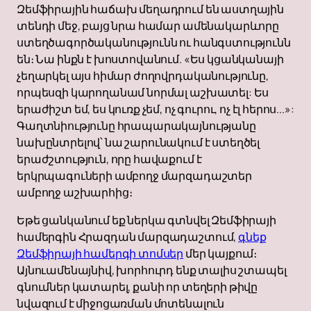
Զեմֆիրային հաճախ մեղադրում են աստղային
տենդի մեջ, բայց նրա համար ամենակարևորը
ստեղծագործականությունն ու հանգստությունն
են։ Նա ինքն է խոստովանում. «Ես կցանկանայի
չեղարկել այս հիմար ժողովրդականությունը,
որպեսզի կարողանամ նորմալ աշխատել: Ես
երաժիշտ եմ, ես կուռք չեմ, ոչ գուրու, ոչ էլ հերոս...»:
Գաղտնիությունը հրապարակայնությանը
նախընտրելով՝ նա շարունակում է ստեղծել
երաժշտություն, որը հավաքում է
երկրպագուների ամբողջ մարզադաշտեր
ամբողջ աշխարհից։
Եթե ցանկանում եք ներկա գտնվել Զեմֆիրայի
համերգին Հրազդան մարզադաշտում,
գնեք
Զեմֆիրայի համերգի տոմսեր
մեր կայքում։
Այնուամենայնիվ, խորհուրդ ենք տալիս շտապել
գնումներ կատարել, քանի որ տեղերի թիվը
նվազում է միջոցառման մոտենալուն