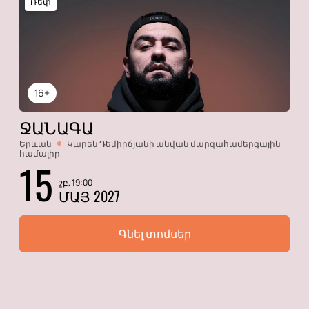
Ռեփ
16+
ՋԱՆԱԳԱ
Երևան
Կարեն Դեմիրճյանի անվան մարզահամերգային
համալիր
15
շբ, 19:00
ՄԱՅ 2027
Գնել տոմսեր