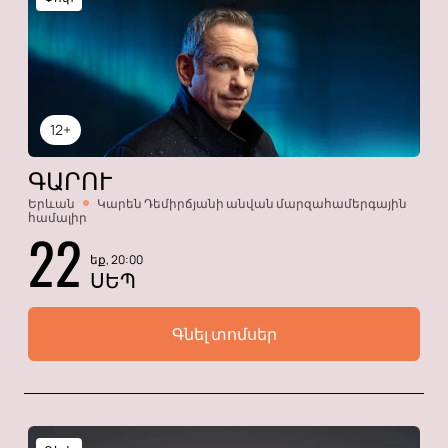
12+
ԳԱՐՈՒ
Երևան
Կարեն Դեմիրճյանի անվան մարզահամերգային
համալիր
22
եք, 20:00
ՍԵՊ
Գնել տոմսեր