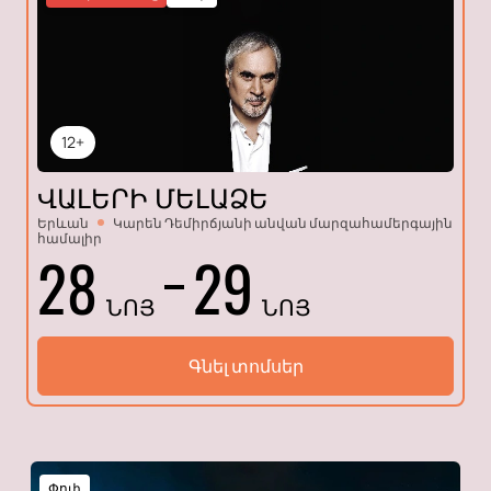
12+
ՎԱԼԵՐԻ ՄԵԼԱՁԵ
Երևան
Կարեն Դեմիրճյանի անվան մարզահամերգային
համալիր
28
29
ՆՈՅ
ՆՈՅ
Գնել տոմսեր
Փոփ