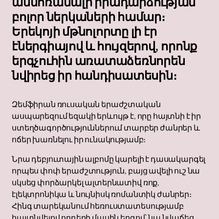
անմոռանալի իրադարձության
բոլոր ներկաների համար։
Երեկոյի մթնոլորտը լի էր
էներգիայով և հույզերով, որոնք
երգչուհին առատաձեռնորեն
նվիրեց իր հանդիսատեսին։
Զեմֆիրան ռուսական երաժշտական ​​​​
ասպարեզում եզակի երևույթ է, որը հայտնի է իր
ստեղծագործություններում տարբեր ժանրեր և
ոճեր խառնելու իր ունակությամբ։
Նրա դեբյուտային ալբոմը կարելի է դասակարգել
որպես փոփ երաժշտություն, բայց ավելի ուշ նա
սկսեց փորձարկել ալտերնատիվ ռոք,
էլեկտրոնիկա և նույնիսկ ռոմանտիկ ժանրեր։
Հինգ տարեկանում հեռուստատեսությամբ
հայտնվելով որդերի մասին երգով՝ նա նվաճեց