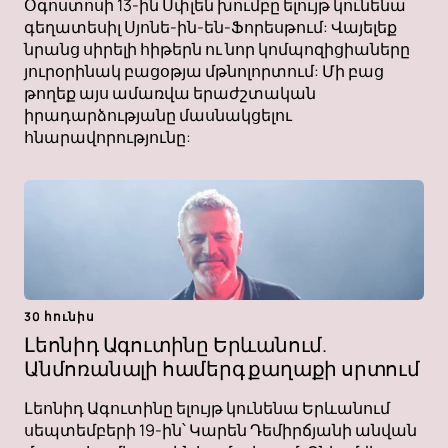
Օգոստոսի 13-ին Սփլեն խումբը ելույթ կունենա
գեղատեսիլ Սյոնե-ին-են-Ֆորեսթում: Վայելեք
նրանց սիրելի հիթերն ու նոր կոմպոզիցիաները
յուրօրինակ բացօթյա մթնոլորտում: Մի բաց
թողեք այս ամառվա երաժշտական ​​​​
իրադարձությանը մասնակցելու
հնարավորությունը:
30 հունիս
Լեոնիդ Ագուտինը Երևանում.
Անմոռանալի համերգ քաղաքի սրտում
Լեոնիդ Ագուտինը ելույթ կունենա Երևանում
սեպտեմբերի 19-ին՝ Կարեն Դեմիրճյանի անվան