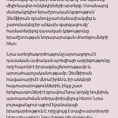
միլիոնավոր ունկնդիրների սրտերը։ Ստանալով
մանրակրկիտ երաժշտական ​​կրթություն՝
Զեմֆիրան դրանով չսահմանափակվեց և
շարունակեց իր անկախ զարգացումը՝
համատեղելով դասական կրթությունը
երաժշտության նորարարական մոտեցումների
հետ։
Նրա ստեղծագործությունը արտացոլում է
դասական ասիական պոեզիայի ազդեցությունը,
որը հայտնի է իր բազմաշերտությամբ և
արտահայտչականությամբ։ Զեմֆիրան
հավատարիմ է մնում իրեն և իր անկեղծ
հայտարարություններին, ինչը շատ
երկրպագուների է գրավում նրա կողմը նույնիսկ
արտասահման տեղափոխվելուց հետո։ Նրա
յուրաքանչյուր ալբոմ նշանակալի
իրադարձություն է, որը ցույց է տալիս արտիստի
ներաշխարհը և նրա էվոլյուցիան որպես