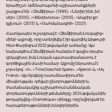
երաժիշտ։ Ամենահայտնի աշխատանքների
շարքում են՝ «Զեմֆիրա» (1999), «Ներիր ինձ, իմ
սեր» (2000), «Վենդետտա» (2005), «Ապրիր քո
գլխում» (2013) և «Սահմանագիծ» (2021):
Հատկապես ուշագրավ է «Զեմֆիրան Լուկայից»
մինի-ալբոմը, որը ստեղծվել է իր զարմիկ Արթուրի
հետ Փարիզում 2022 թվականի ամռանը: Այս
նախագծում Զեմֆիրան հանդես է գալիս որպես
վոկալիստ, իսկ Լուկան պատասխանատու է
գործիքային մասի համար: Ալբոմը ներառում է
չորս երգ՝ «II», «Time Does Not Spare», «Aperol» և «My
Friend»։ Այս երգերը ուսումնասիրում են
միայնության, դժվար ընտրությունների և
ժամանակակից աշխարհում անձնական
փորձառությունների թեմաները։ 2024 թվականին
թողարկվեց «Dramatique» սինգլը, որը նվիրված էր
հարաբերությունների խնդիրներին։