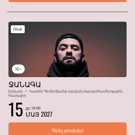
Ռեփ
16+
ՋԱՆԱԳԱ
Երևան
Կարեն Դեմիրճյանի անվան մարզահամերգային
համալիր
15
շբ, 19:00
ՄԱՅ 2027
Գնել տոմսեր