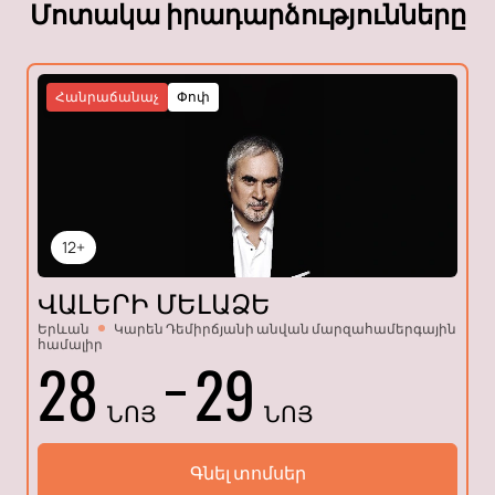
Մոտակա իրադարձությունները
Հանրաճանաչ
Փոփ
12+
ՎԱԼԵՐԻ ՄԵԼԱՁԵ
Երևան
Կարեն Դեմիրճյանի անվան մարզահամերգային
համալիր
28
29
ՆՈՅ
ՆՈՅ
Գնել տոմսեր