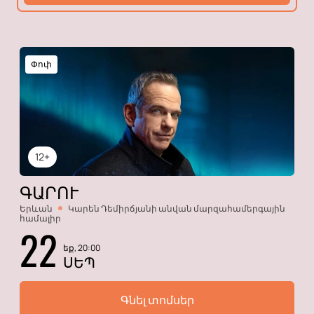
Փոփ
12+
ԳԱՐՈՒ
Երևան
Կարեն Դեմիրճյանի անվան մարզահամերգային
համալիր
22
եք, 20:00
ՍԵՊ
Գնել տոմսեր