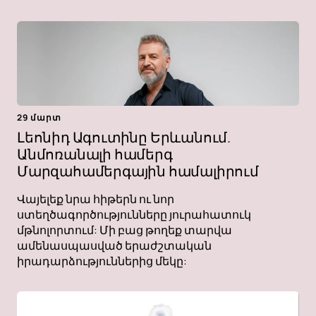
29 մարտ
Լեոնիդ Ագուտինը Երևանում.
Անմոռանալի համերգ
Մարզահամերգային համալիրում
Վայելեք նրա հիթերն ու նոր
ստեղծագործությունները յուրահատուկ
մթնոլորտում: Մի բաց թողեք տարվա
ամենասպասված երաժշտական ​​
իրադարձություններից մեկը: