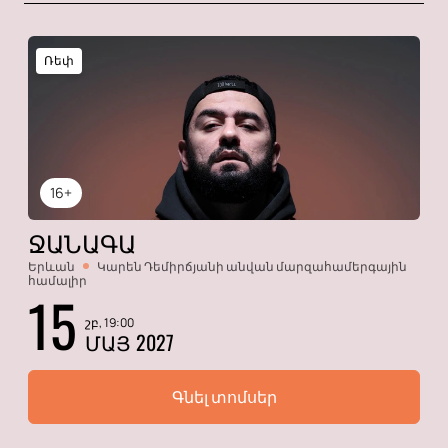
Ռեփ
16+
ՋԱՆԱԳԱ
Երևան
Կարեն Դեմիրճյանի անվան մարզահամերգային
համալիր
15
շբ, 19:00
ՄԱՅ 2027
Գնել տոմսեր