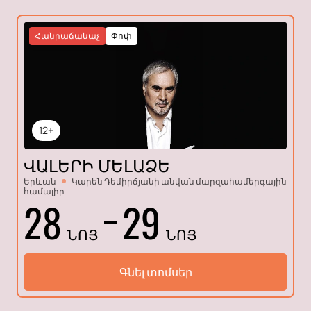
Հանրաճանաչ
Փոփ
12+
ՎԱԼԵՐԻ ՄԵԼԱՁԵ
Երևան
Կարեն Դեմիրճյանի անվան մարզահամերգային
համալիր
28
29
ՆՈՅ
ՆՈՅ
Գնել տոմսեր