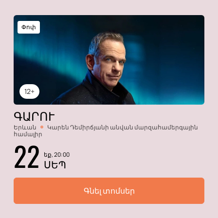
Փոփ
12+
ԳԱՐՈՒ
Երևան
Կարեն Դեմիրճյանի անվան մարզահամերգային
համալիր
22
եք, 20:00
ՍԵՊ
Գնել տոմսեր