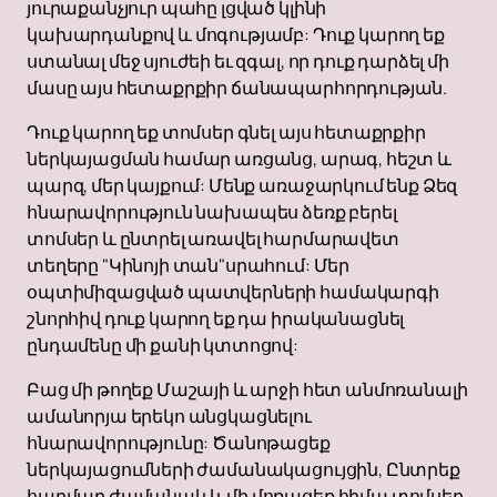
յուրաքանչյուր պահը լցված կլինի
կախարդանքով և մոգությամբ: Դուք կարող եք
ստանալ մեջ սյուժեի եւ զգալ, որ դուք դարձել մի
մասը այս հետաքրքիր ճանապարհորդության.
Դուք կարող եք տոմսեր գնել այս հետաքրքիր
ներկայացման համար առցանց, արագ, հեշտ և
պարզ, մեր կայքում: Մենք առաջարկում ենք Ձեզ
հնարավորություն նախապես ձեռք բերել
տոմսեր և ընտրել առավել հարմարավետ
տեղերը "Կինոյի տան"սրահում: Մեր
օպտիմիզացված պատվերների համակարգի
շնորհիվ դուք կարող եք դա իրականացնել
ընդամենը մի քանի կտտոցով:
Բաց մի թողեք Մաշայի և արջի հետ անմոռանալի
ամանորյա երեկո անցկացնելու
հնարավորությունը: Ծանոթացեք
ներկայացումների ժամանակացույցին, Ընտրեք
հարմար ժամանակ և մի մոռացեք հիմա տոմսեր