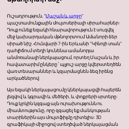
Ուշադրություն, "
Մաշան և արջը
"
պաշտամունքային մուլտսերիալի սիրահարներ:
Դուք ունեք եզակի հնարավորություն է սուզվել
մեջ կախարդական մթնոլորտում Ամանորի ձեր
սիրած նիշ. Հունվարի 7-ին Երևանի "Կինոյի տան"
դահլիճում տեղի կունենա ամանորյա
անմոռանալի ներկայացում, որտեղ Մաշան և իր
հավատարիմ ընկերը ՝ պլյուշ արջը կվերստեղծեն
վառ տեսարաններ և կզարմացնեն ձեզ իրենց
արկածներով:
Այս եզակի ներկայացումը կներկայացվի հայերեն
լեզվով և կգրավի և մեծերի, և փոքրերի սրտերը:
Դուք կրկին կզգաք այն ուրախությունն ու
միամտությունը, որը զգացել եք մանկության
տարիներին այս մուլտֆիլմը դիտելիս: 3D
գրաֆիկայի միջոցով ստեղծված ներկայացման