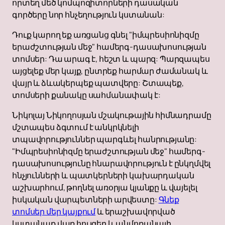
որտեղ մեծ կոմպոզիտորների դասական
գործերը նոր հնչեղություն կստանան:
Դուք կարող եք առցանց գնել "իմպրեսիոնիզմը
երաժշտության մեջ" համերգ-դասախոսության
տոմսեր: Դա արագ է, հեշտ և պարզ: Պարզապես
այցելեք մեր կայք, ընտրեք հարմար ժամանակ և
վայր և ձևակերպեք պատվերը: Շտապեք,
տոմսերի քանակը սահմանափակ է:
Նիկոլայ Նիկողոսյան մշակութային հիմնադրամը
մշտապես ձգտում է անկրկնելի
տպավորություններ պարգևել հանրությանը:
"Իմպրեսիոնիզմը երաժշտության մեջ" համերգ-
դասախոսությունը հնարավորություն է ընկղմվել
հնչյունների և պատկերների կախարդական
աշխարհում, թողնել առօրյա կյանքը և վայելել
իսկական վարպետների արվեստը:
Գնեք
տոմսեր մեր կայքում
և երաշխավորված
կստանաք վառ հույզեր և անմոռանալի