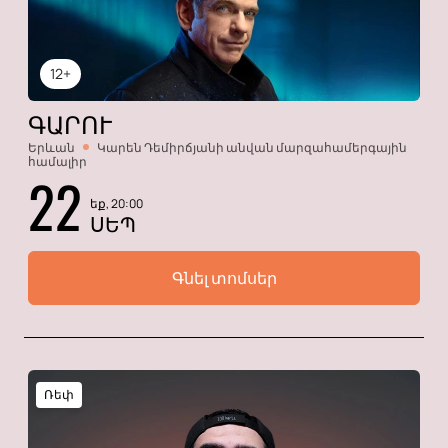
12+
ԳԱՐՈՒ
Երևան
Կարեն Դեմիրճյանի անվան մարզահամերգային
համալիր
22
եք, 20:00
ՍԵՊ
Գնել տոմսեր
Ռեփ