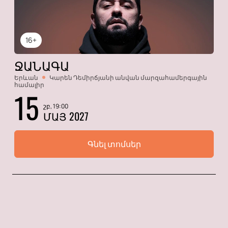
16+
ՋԱՆԱԳԱ
Երևան
Կարեն Դեմիրճյանի անվան մարզահամերգային
համալիր
15
շբ, 19:00
ՄԱՅ 2027
Գնել տոմսեր