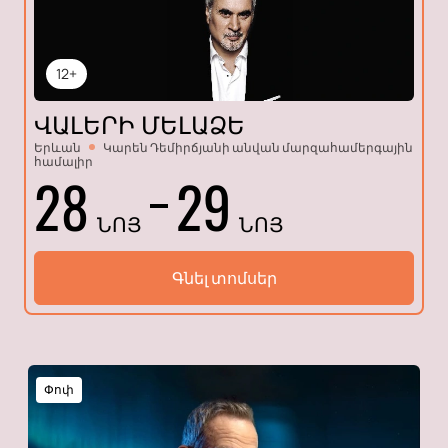
12+
ՎԱԼԵՐԻ ՄԵԼԱՁԵ
Երևան
Կարեն Դեմիրճյանի անվան մարզահամերգային
համալիր
28
29
ՆՈՅ
ՆՈՅ
Գնել տոմսեր
Փոփ