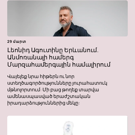
29 մարտ
Լեոնիդ Ագուտինը Երևանում.
Անմոռանալի համերգ
Մարզահամերգային համալիրում
Վայելեք նրա հիթերն ու նոր
ստեղծագործությունները յուրահատուկ
մթնոլորտում: Մի բաց թողեք տարվա
ամենասպասված երաժշտական ​​
իրադարձություններից մեկը: