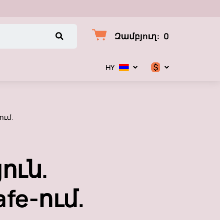
Զամբյուղ
:
0
$
HY
$
€
ում.
₽
ուն.
fe-ում.