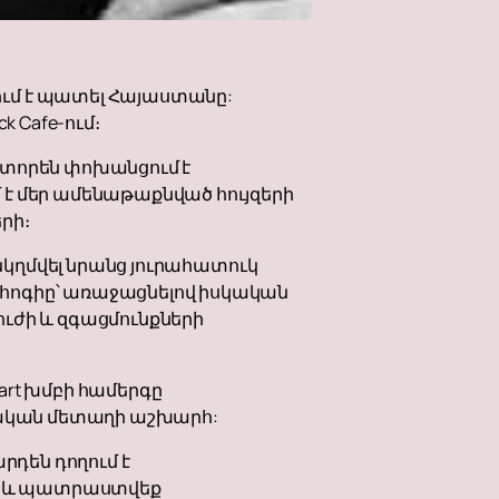
ւմ է պատել Հայաստանը:
 Cafe-ում։
մտորեն փոխանցում է
 է մեր ամենաթաքնված հույզերի
րի։
ընկղմվել նրանց յուրահատուկ
 հոգիը՝ առաջացնելով իսկական
ւժի և զգացմունքների
art խմբի համերգը
սկական մետաղի աշխարհ:
րդեն դողում է
իմա և պատրաստվեք