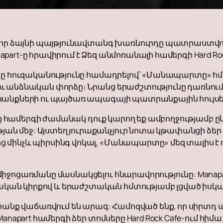
հզոր ձայնի պայթյունավտանգ խառնուրդը պատրաստվո
art-ը հրավիրում է Ձեզ անմոռանալի համերգի Hard Rock
որը հուզականությունը համադրելով՝ «Մանապարտը» հ
ւ անձնական փորձը։ Նրանց երաժշտությունը դառնում
սանքների ու պայծառ ապագայի պատրանքային հույսե
լիք համերգի ժամանակ դուք կարող եք ամբողջությամբ 
ան մեջ: Այստեղ յուրաքանչյուր նոտա կթափանցի ձեր
 մինչև պիրսինգ վոկալ, «Մանապարտը» մեզ տալիս է ո
​միջոցառմանը մասնակցելու հնարավորությունը: Manap
սկական կիրքով և երաժշտական ​​հմտությամբ լցված ի
դրանք վաճառվում են արագ: Համոզված ենք, որ սիրտդ ա
Manapart համերգի ձեր տոմսերը Hard Rock Cafe-ում հ