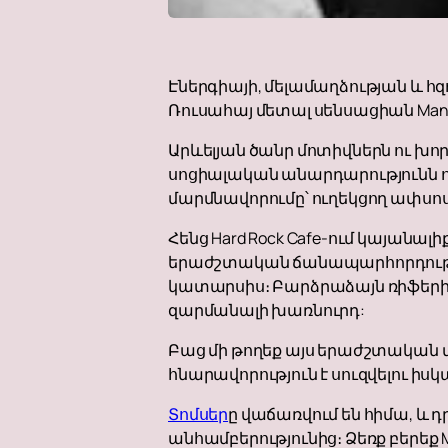
Էներգիայի, մելամաղձության և 
Ռուսահայ մետալ սենսացիան Manap
Արևելյան ծանր մոտիվներն ու խ
սոցիալական անարդարությունն ո
մարմնավորումը՝ ուղեկցող ափսո
Հենց Hard Rock Cafe-ում կայանա
երաժշտական ​​ճանապարհորդությ
կատարսիս։ Բարձրաձայն ռիֆերից
զարմանալի խառնուրդ:
Բաց մի թողեք այս երաժշտական ​
հնարավորություն է սուզվելու ի
Տոմսեր
ը վաճառվում են հիմա, և 
անհամբերությունից։ Ձեռք բերեք 