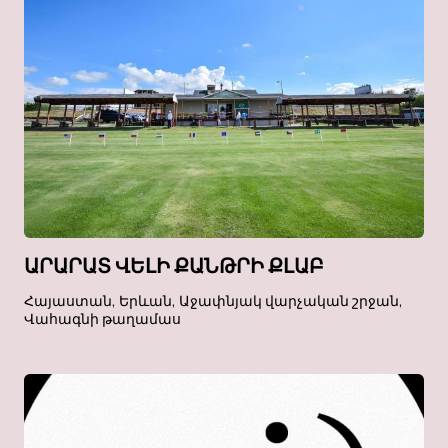
ԱՐԱՐԱՏ ՎԵԼԻ ՔԱՆԹՐԻ ՔԼԱԲ
Հայաստան, Երևան, Աջափնյակ վարչական շրջան,
Վահագնի թաղամաս