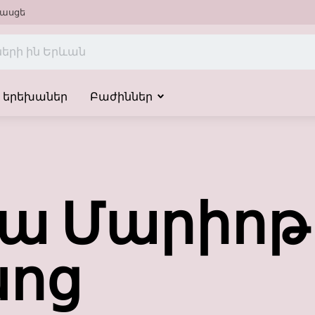
ասցե
երեխաներ
Բաժիններ
իա Մարիոթ
նոց