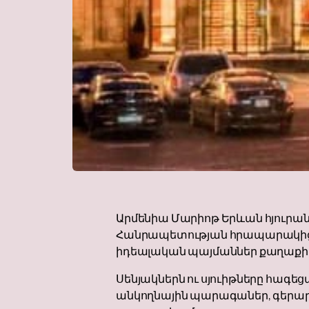
Արմենիա Մարիոթ Երևան հյուրանո
Հանրապետության հրապարակից մ
իդեալական պայմաններ քաղաքի
Սենյակներն ու սյուիթները հագեց
անկողնային պարագաներ, գերարա