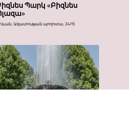
Բիզնես Պարկ «Բիզնես
Պլազա»
րևան, Ազատության պողոտա, 24/15