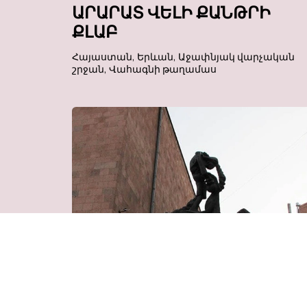
ԱՐԱՐԱՏ ՎԵԼԻ ՔԱՆԹՐԻ
ՔԼԱԲ
Հայաստան, Երևան, Աջափնյակ վարչական
շրջան, Վահագնի թաղամաս