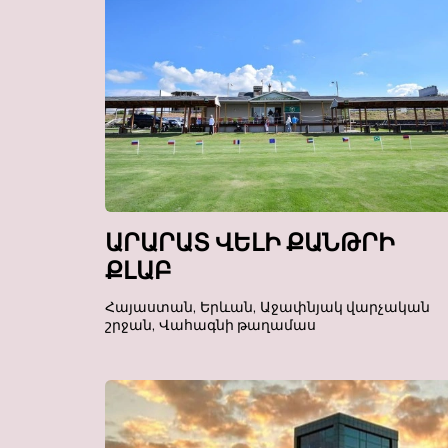
ԱՐԱՐԱՏ ՎԵԼԻ ՔԱՆԹՐԻ
ՔԼԱԲ
Հայաստան, Երևան, Աջափնյակ վարչական
շրջան, Վահագնի թաղամաս