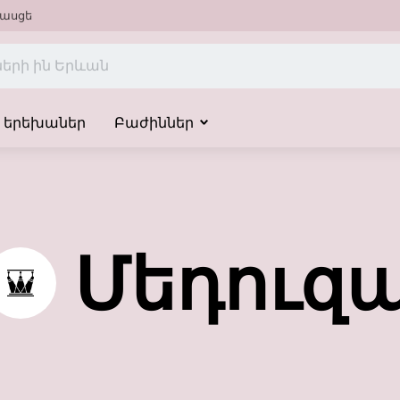
ասցե
երեխաներ
Բաժիններ
Մեդուզ