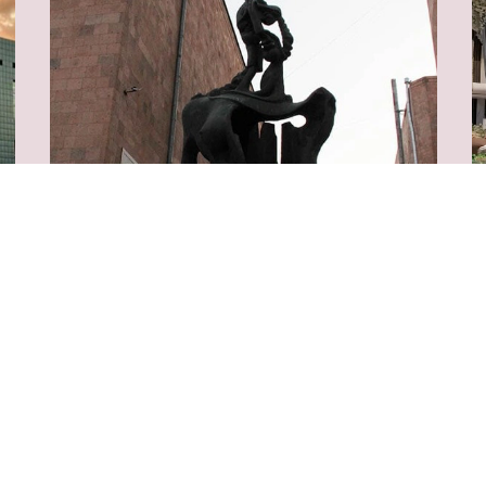
Ժամանակակից
D
փորձարարական արվեստի
Ե
կենտրոն (ՆՓԱԿ)
Երևան, Փավստոս Բուզանդի փող., 1/3