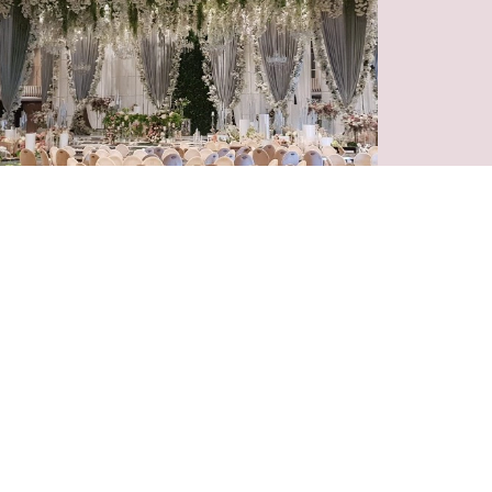
vin Music Hall
րևան, Պարոնյան փող., 40