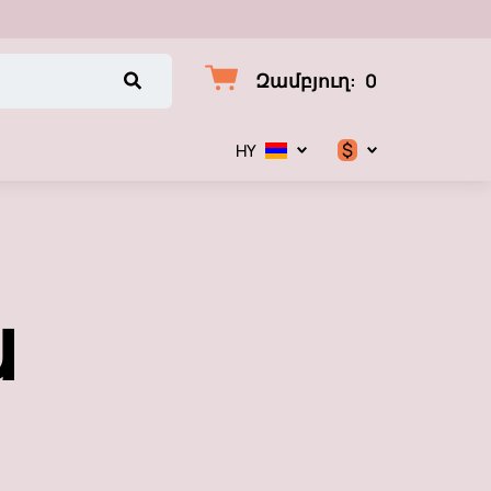
Զամբյուղ
:
0
$
HY
$
€
ա
₽