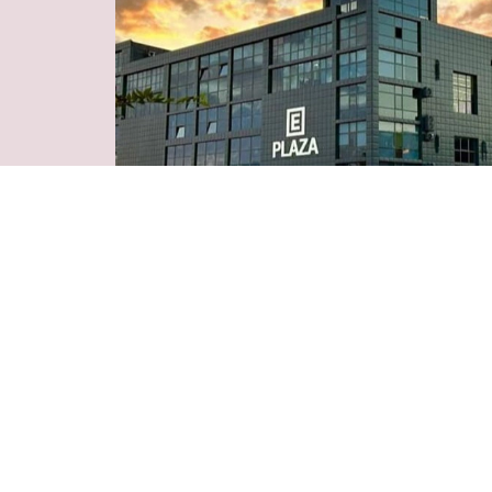
Բիզնես Պարկ «Բիզնես
Պլազա»
Երևան, Ազատության պողոտա, 24/15