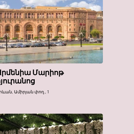
Արմենիա Մարիոթ
հյուրանոց
րևան, Ամիրյան փող., 1