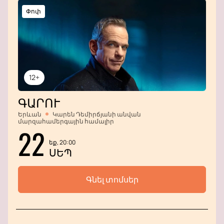
Փոփ
12+
ԳԱՐՈՒ
Երևան
Կարեն Դեմիրճյանի անվան
մարզահամերգային համալիր
22
եք, 20:00
ՍԵՊ
Գնել տոմսեր