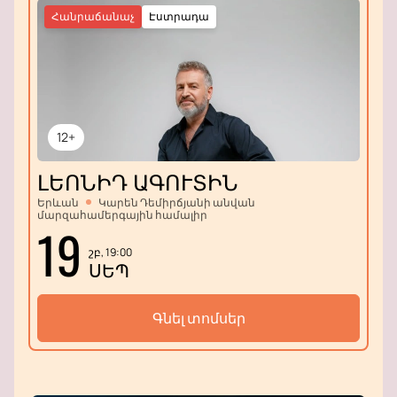
Հանրաճանաչ
Էստրադա
12+
ԼԵՈՆԻԴ ԱԳՈՒՏԻՆ
Երևան
Կարեն Դեմիրճյանի անվան
մարզահամերգային համալիր
19
շբ, 19:00
ՍԵՊ
Գնել տոմսեր