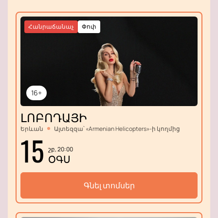
Հանրաճանաչ
Փոփ
16+
ԼՈԲՈԴԱՅԻ
Երևան
Ալտեզզա՝ «Armenian Helicopters»-ի կողմից
15
շբ, 20:00
ՕԳՍ
Գնել տոմսեր