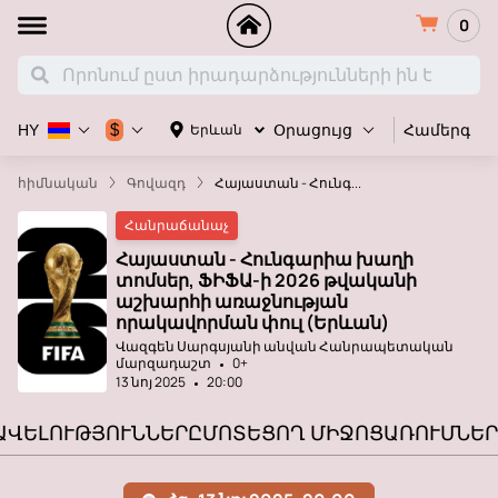
0
Համերգ
$
Երևան
HY
Օրացույց
հիմնական
Գովազդ
Հայաստան - Հունգ...
Հանրաճանաչ
Հայաստան - Հունգարիա խաղի
տոմսեր, ՖԻՖԱ-ի 2026 թվականի
աշխարհի առաջնության
որակավորման փուլ (Երևան)
Վազգեն Սարգսյանի անվան Հանրապետական ​​
մարզադաշտ
0+
13 նոյ 2025
20:00
ԱՎԵԼՈՒԹՅՈՒՆՆԵՐԸ
ՄՈՏԵՑՈՂ ՄԻՋՈՑԱՌՈՒՄՆԵՐ