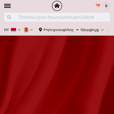
0
Հ
$
Բոլոր քաղաքները
HY
Օրացույց