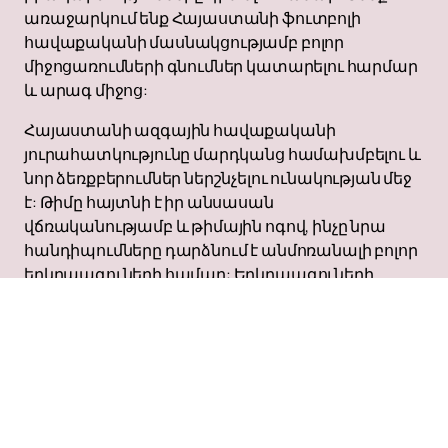
առաջարկում ենք Հայաստանի ֆուտբոլի
հավաքականի մասնակցությամբ բոլոր
միջոցառումների գնումներ կատարելու հարմար
և արագ միջոց:
Հայաստանի ազգային հավաքականի
յուրահատկությունը մարդկանց համախմբելու և
նոր ձեռքբերումներ ներշնչելու ունակության մեջ
է: Թիմը հայտնի է իր անսասան
վճռականությամբ և թիմային ոգով, ինչը նրա
հանդիպումները դարձնում է անմոռանալի բոլոր
երկրպագուների համար: Երկրպագուների
աջակցությունը մեծ դեր է խաղում թիմի
հաջողության մեջ, և յուրաքանչյուր հանդիպում
դառնում է ֆուտբոլի իսկական տոն:
Բաց մի թողեք Հայաստանի ֆուտբոլի ազգային
հավաքականին գործի մեջ տեսնելու և ձեր սիրելի
թիմին աջակցելու հնարավորությունը: