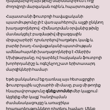
ղեկավարվող այս թիմը մարմնավորում է ողջ
ժողովրդի մարզական ոգին և հպարտությունը:
Հայաստանի ֆուտբոլի հավաքականի
պատմությունը լի է վառ պահերով և աչքի ընկնող
խաղացողներով: Հիմնադրման օրվանից թիմը
մասնակցել է բազմաթիվ միջազգային
մրցաշարերի՝ դրսևորելով հաղթելու կամք և
բարձր խաղ։ Հավաքականի պատմության
ամենահայտնի խաղացողներից է Հենրիխ
Մխիթարյանը, ով դարձել է հայկական ֆուտբոլի
խորհրդանիշը և ոգեշնչող շատ երիտասարդ
մարզիկների համար:
Եթե ցանկանում եք դառնալ այս հետաքրքիր
ֆուտբոլային աշխարհի մի մասը, բաց մի թողեք
հնարավորությունը
գնեք տոմսեր
մեր կայքում:
Այցելեք մեր կայք՝ հանդիպման
ժամանակացույցը և առաջիկա
իրադարձությունները դիտելու համար: Մենք