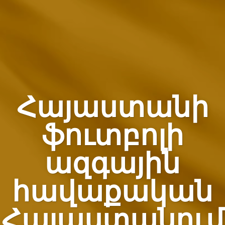
Հայաստանի
ֆուտբոլի
ազգային
հավաքական
Հայաստանում