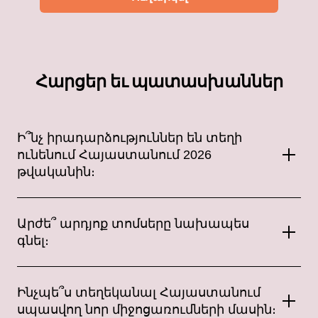
Հարցեր եւ պատասխաններ
Ի՞նչ իրադարձություններ են տեղի
ունենում Հայաստանում 2026
թվականին։
Հայաստանում տարվա ընթացքում անցկացվում են
միջազգային և ռուսաստանյան արտիստների
Արժե՞ արդյոք տոմսերը նախապես
համերգներ, երաժշտական փառատոններ,
գնել։
թատերական ներկայացումներ, մարզական
մրցումներ, ստենդափ շոուներ և բազմաթիվ այլ
Այո՛։ Հայաստանում հայտնի արտիստների
մշակութային միջոցառումներ։ Ամենահարուստ
համերգների և միջազգային փառատոների տոմսերի
Ինչպե՞ս տեղեկանալ Հայաստանում
միջոցառումների ծրագիրը ներկայացված է Երևանում
պահանջարկը սովորաբար բարձր է, ուստի
և երկրի մյուս խոշոր քաղաքներում։
սպասվող նոր միջոցառումների մասին։