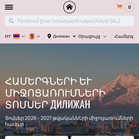
0
Համերգ
$
Дилижан
HY
Օրացույց
ՀԱՄԵՐԳՆԵՐԻ ԵՒ Մ
ԻՋՈՑԱՌՈՒՄՆԵՐԻ Տ
ՈՄՍԵՐ ДИЛИЖАН
Տոմսեր 2026 - 2027 թվականների միջոցառումների
համար