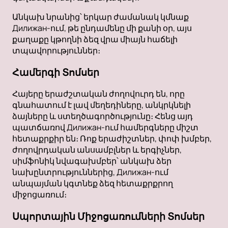
Անկախ նրանից՝ երկար ժամանակ կմնաք
Дилижан-ում, թե ընդամենը մի քանի օր, այս
քաղաքը կթողնի ձեզ վրա միայն հաճելի
տպավորություններ։
Համերգի Տոմսեր
Հայերը երաժշտական ժողովուրդ են, որը
գնահատում է լավ մեղեդիները, անկրկնելի
ձայները և ստեղծագործությունը։ Հենց այդ
պատճառով Дилижан-ում համերգները միշտ
հետաքրքիր են։ Ռոք երաժիշտներ, փոփ խմբեր,
ժողովրդական անսամբլներ և երգիչներ,
սիմֆոնիկ նվագախմբեր՝ անկախ ձեր
նախընտրություններից, Дилижан-ում
անպայման կգտնեք ձեզ հետաքրքրող
միջոցառում։
Սպորտային Միջոցառումների Տոմսեր