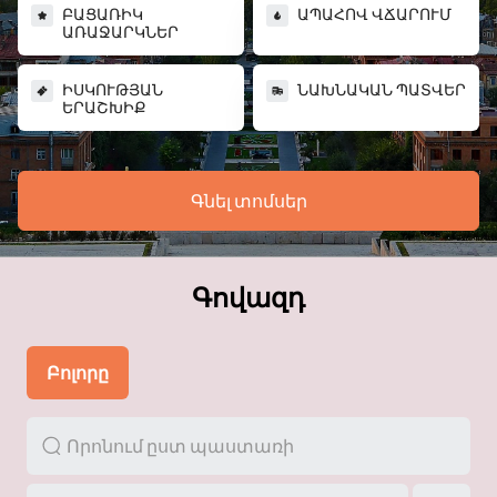
ԲԱՑԱՌԻԿ
ԱՊԱՀՈՎ ՎՃԱՐՈՒՄ
ԱՌԱՋԱՐԿՆԵՐ
ԻՍԿՈՒԹՅԱՆ
ՆԱԽՆԱԿԱՆ ՊԱՏՎԵՐ
ԵՐԱՇԽԻՔ
Գնել տոմսեր
Գովազդ
Բոլորը