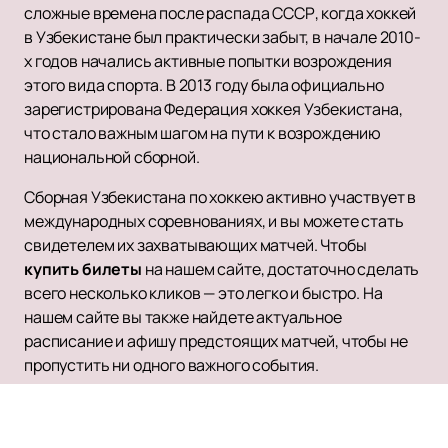
сложные времена после распада СССР, когда хоккей
в Узбекистане был практически забыт, в начале 2010-
х годов начались активные попытки возрождения
этого вида спорта. В 2013 году была официально
зарегистрирована Федерация хоккея Узбекистана,
что стало важным шагом на пути к возрождению
национальной сборной.
Сборная Узбекистана по хоккею активно участвует в
международных соревнованиях, и вы можете стать
свидетелем их захватывающих матчей. Чтобы
купить билеты
на нашем сайте, достаточно сделать
всего несколько кликов — это легко и быстро. На
нашем сайте вы также найдете актуальное
расписание и афишу предстоящих матчей, чтобы не
пропустить ни одного важного события.
Поддержите сборную Узбекистана по хоккею и
станьте частью истории, наблюдая за их