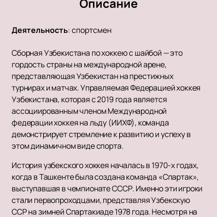
Описание
Деятельность
:
спортсмен
Сборная Узбекистана по хоккею с шайбой — это
гордость страны на международной арене,
представляющая Узбекистан на престижных
турнирах и матчах. Управляемая Федерацией хоккея
Узбекистана, которая с 2019 года является
ассоциированным членом Международной
федерации хоккея на льду (ИИХФ), команда
демонстрирует стремление к развитию и успеху в
этом динамичном виде спорта.
История узбекского хоккея началась в 1970-х годах,
когда в Ташкенте была создана команда «Спартак»,
выступавшая в чемпионате СССР. Именно эти игроки
стали первопроходцами, представляя Узбекскую
ССР на зимней Спартакиаде 1978 года. Несмотря на