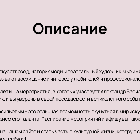
Описание
усствовед, историк моды и театральный художник, чье имя 
зывают восхищение и интерес у любителей и профессионало
илеты
на мероприятия, в которых участвует Александр Васил
лик, и вы уверены в своей посещаемости великолепного собы
сильевым - это отличная возможность окунуться в мир иску
зием его таланта. Расписание мероприятий и афишу вы такж
на нашем сайте и стать частью культурной жизни, которую 
ямо сейчас!