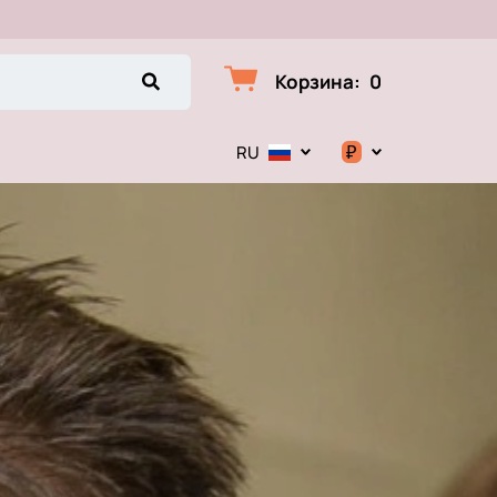
Корзина
:
0
₽
RU
$
€
₽