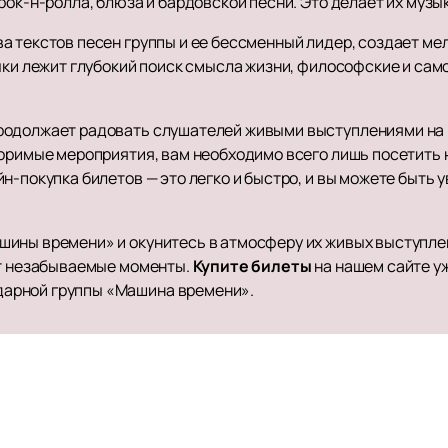
рок-н-ролла, блюза и бардовской песни. Это делает их музы
 текстов песен группы и ее бессменный лидер, создает мел
ыки лежит глубокий поиск смысла жизни, философские и сам
родолжает радовать слушателей живыми выступлениями на 
торимые мероприятия, вам необходимо всего лишь посетить
н-покупка билетов — это легко и быстро, и вы можете быть 
ины времени» и окунитесь в атмосферу их живых выступлен
ит незабываемые моменты.
Купите билеты
на нашем сайте у
арной группы «Машина времени».