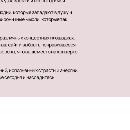
ку узнаваемой и неповторимой.
одии, которые западают в душу и
оироничные мысли, которые так
различных концертных площадках.
 наш сайт и выбрать понравившееся
уверены, что ваше место на концерте
ий, исполненных страсти и энергии.
же сегодня и насладитесь