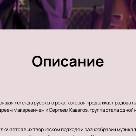
Описание
оящая легенда русского рока, которая продолжает радовать
дреем Макаревичем и Сергеем Кавагоэ, группа стала одной 
ючается в их творческом подходе и разнообразии музыкал