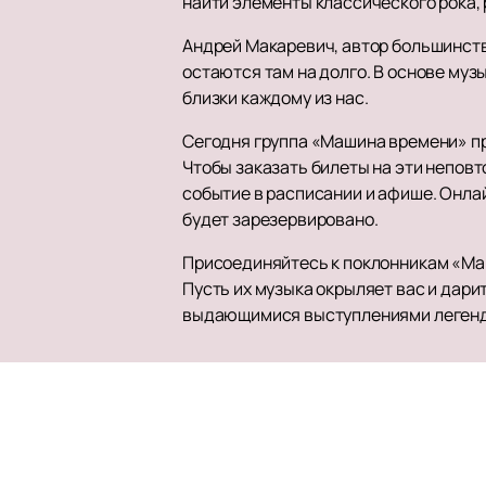
найти элементы классического рока, 
Андрей Макаревич, автор большинства
остаются там на долго. В основе муз
близки каждому из нас.
Сегодня группа «Машина времени» п
Чтобы заказать билеты на эти непов
событие в расписании и афише. Онлай
будет зарезервировано.
Присоединяйтесь к поклонникам «Маш
Пусть их музыка окрыляет вас и дар
выдающимися выступлениями легенд