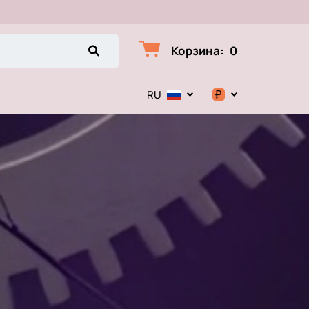
Корзина
:
0
₽
RU
$
€
₽