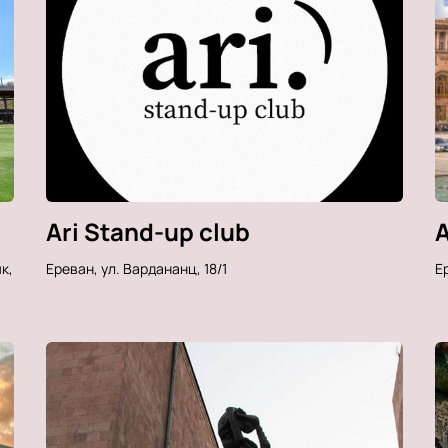
Ari Stand-up club
A
к,
Ереван, ул. Вардананц, 18/1
Ер