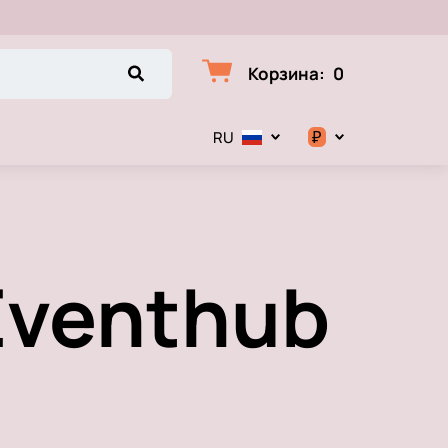
Корзина
:
0
₽
RU
$
€
Eventhub
₽