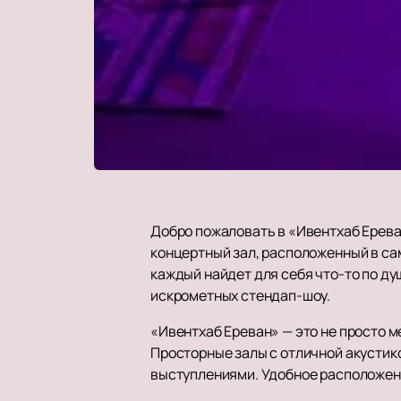
Добро пожаловать в «Ивентхаб Ерева
концертный зал, расположенный в са
каждый найдет для себя что-то по д
искрометных стендап-шоу.
«Ивентхаб Ереван» — это не просто м
Просторные залы с отличной акусти
выступлениями. Удобное расположен