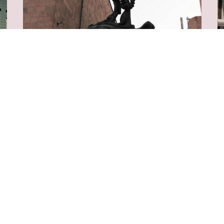
Center for Contemporary
D
Experimental Art (NPAK)
Е
Ереван, ул. Павстоса Бюзанда, 1/3