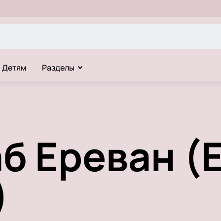
Детям
Разделы
б Ереван (
)