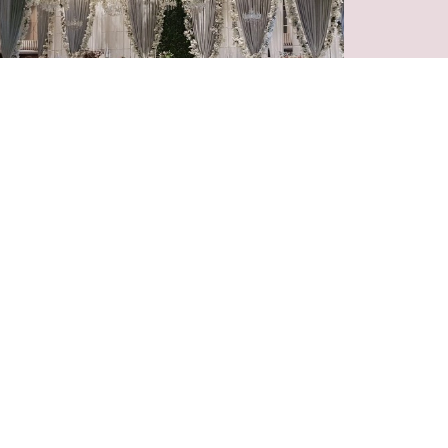
vin Music Hall
реван, ул. Пароняна, 40