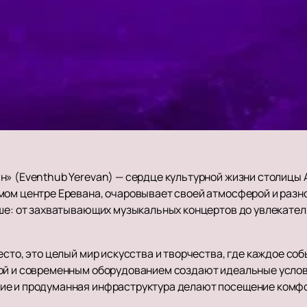
н» (Eventhub Yerevan) — сердце культурной жизни столицы
мом центре Еревана, очаровывает своей атмосферой и раз
уше: от захватывающих музыкальных концертов до увлекате
есто, это целый мир искусства и творчества, где каждое с
кой и современным оборудованием создают идеальные усло
ие и продуманная инфраструктура делают посещение комф