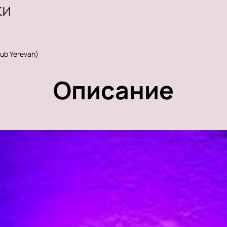
ки
ub Yerevan)
Описание