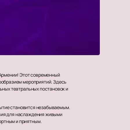
 Армении! Этот современный
нообразием мероприятий. Здесь
льных театральных постановок и
обытие становится незабываемым.
вия для наслаждения живыми
ортным и приятным.