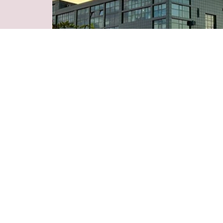
Business Park «Business
Plaza»
Ереван, проспект Азатутяна, 24/15