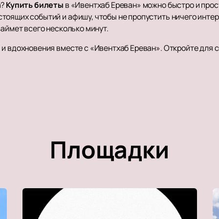
а?
Купить билеты
в «Ивентхаб Ереван» можно быстро и прос
тоящих событий и афишу, чтобы не пропустить ничего интер
займет всего несколько минут.
и вдохновения вместе с «Ивентхаб Ереван». Откройте для с
Площадки