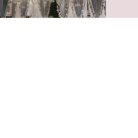
vin Music Hall
реван, ул. Пароняна, 40