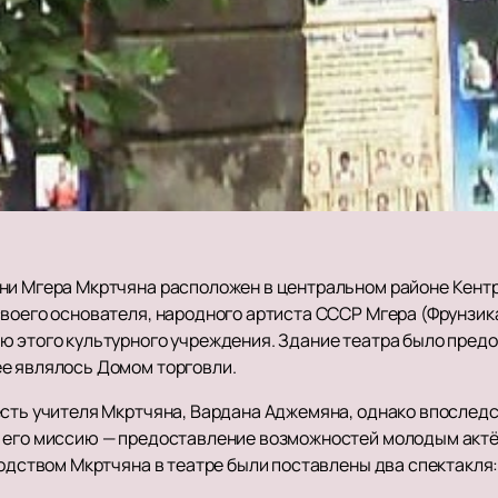
ни Мгера Мкртчяна расположен в центральном районе Кентр
своего основателя, народного артиста СССР Мгера (Фрунзик
ю этого культурного учреждения. Здание театра было пред
е являлось Домом торговли.
есть учителя Мкртчяна, Вардана Аджемяна, однако впослед
т его миссию — предоставление возможностей молодым акт
водством Мкртчяна в театре были поставлены два спектакля: