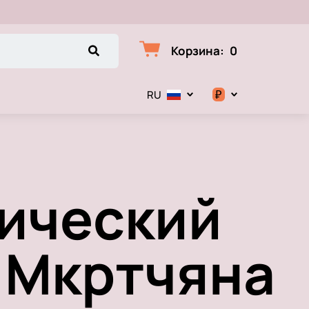
Корзина
:
0
₽
RU
$
€
тический
₽
 Мкртчяна