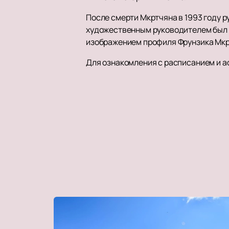
После смерти Мкртчяна в 1993 году р
художественным руководителем был 
изображением профиля Фрунзика Мкрт
Для ознакомления с расписанием и а