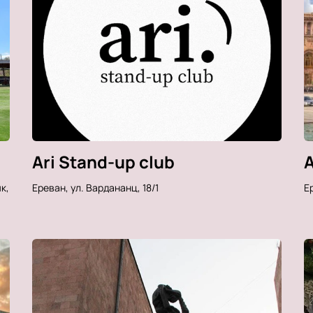
Ari Stand-up club
A
к,
Ереван, ул. Вардананц, 18/1
Ер