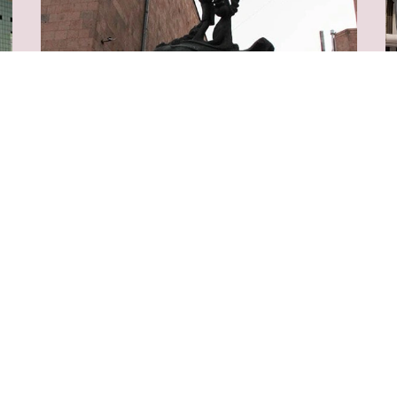
Center for Contemporary
D
Experimental Art (NPAK)
Е
Ереван, ул. Павстоса Бюзанда, 1/3