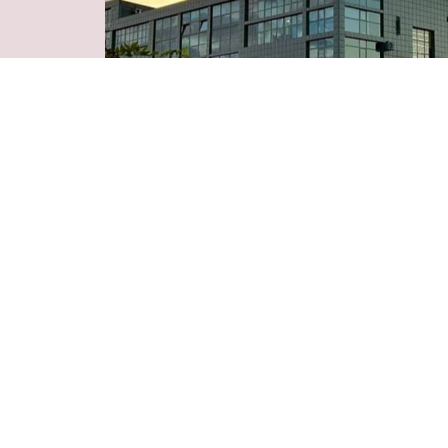
Business Park «Business
Plaza»
Ереван, проспект Азатутяна, 24/15