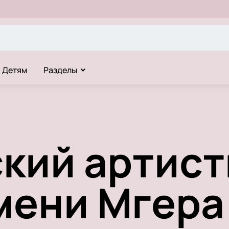
Детям
Разделы
кий артис
мени Мгера