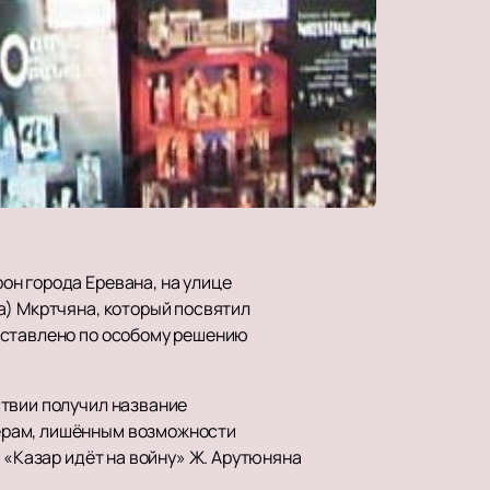
он города Еревана, на улице
а) Мкртчяна, который посвятил
оставлено по особому решению
ствии получил название
ёрам, лишённым возможности
 «Казар идёт на войну» Ж. Арутюняна