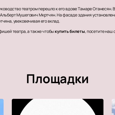
уководство театром перешло к его вдове Тамаре Оганесян. В
Альберт Мушегович Мкртчян. На фасаде здания установлен
чяна, увековечивая его вклад.
фишей театра, а также чтобы
купить билеты
, посетите наш 
Площадки