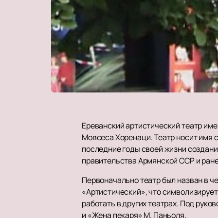
Ереванский артистический театр име
Мовсеса Хоренаци. Театр носит имя 
последние годы своей жизни создани
правительства Армянской ССР и ране
Первоначально театр был назван в ч
«Артистический», что символизируе
работать в других театрах. Под руко
и «Жена пекаря» М. Паньоля.