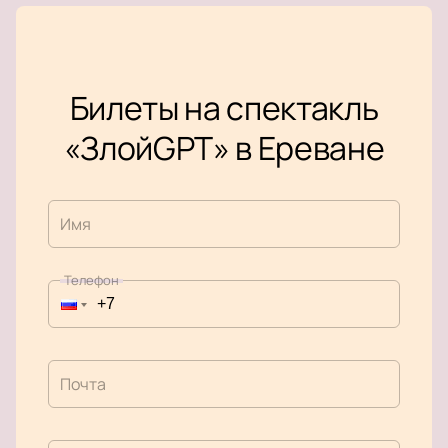
Билеты на спектакль
«ЗлойGPT» в Ереване
Имя
Телефон
Почта