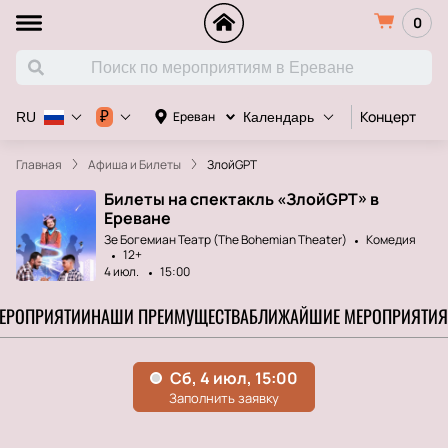
0
Концерт
Д
₽
Ереван
RU
Календарь
Главная
Афиша и Билеты
ЗлойGPT
Билеты на спектакль «ЗлойGPT» в
Ереване
Зе Богемиан Театр (The Bohemian Theater)
Комедия
12+
4 июл.
15:00
МЕРОПРИЯТИИ
НАШИ ПРЕИМУЩЕСТВА
БЛИЖАЙШИЕ МЕРОПРИЯТИЯ