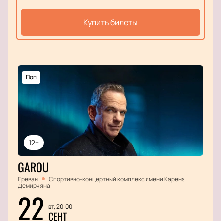
Купить билеты
Поп
12+
GAROU
Ереван
Спортивно-концертный комплекс имени Карена
Демирчяна
22
вт, 20:00
СЕНТ