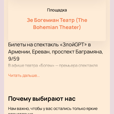
Площадка
Зе Богемиан Театр (The
Bohemian Theater)
Билеты на спектакль «ЗлойGPT» в
Армении, Ереван, проспект Баграмяна,
9/59
В афише театра «Богем» — премьера спектакля
«ЗлойGPT». На сайте есть актуальное расписание
Читать дальше...
и информация о репертуаре.
Купить билеты на
спектакль «ЗлойGPT»
можно онлайн или по
телефону.
Почему выбирают нас
Сюжет
Нам важно, чтобы у вас остались только яркие
Главные герои пьесы — Самвел и Армен. Они