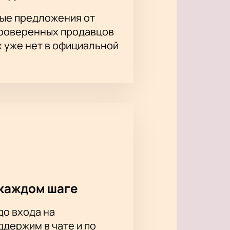
ые предложения от
проверенных продавцов
х уже нет в официальной
каждом шаге
до входа на
держим в чате и по