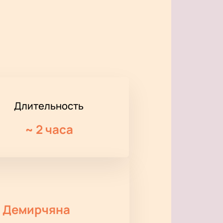
Длительность
~
2 часа
а Демирчяна