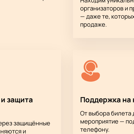
Находим уникальн
организаторов и 
ны специальные предложения для групповых посещений. О
— даже те, которы
ке.
продаже.
t O» — погрузитесь в атмосферу современного искусства!
 и защита
Поддержка на 
От выбора билета 
мероприятие — под
через защищённые
телефону.
аняются и