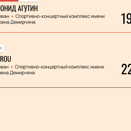
ОНИД АГУТИН
1
еван
Спортивно-концертный комплекс имени
рена Демирчяна
п
ROU
2
еван
Спортивно-концертный комплекс имени
рена Демирчяна