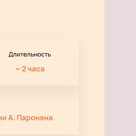
Длительность
~
2 часа
и А. Пароняна