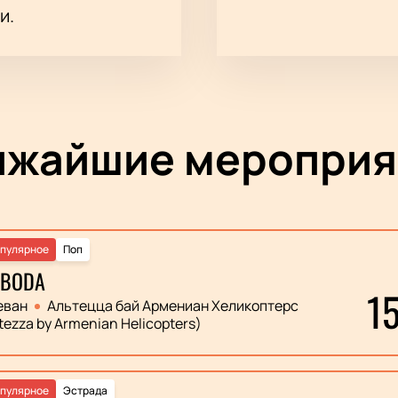
и.
ижайшие мероприя
пулярное
Поп
OBODA
1
еван
Альтецца бай Армениан Хеликоптерс
tezza by Armenian Helicopters)
пулярное
Эстрада