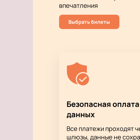
Для компаний
впечатления
Корпоративным заказчикам доступ
коллегами в театральной обстанов
Выбрать билеты
Приобретайте билеты
на «Projec
Безопасная оплата
данных
Все платежи проходят 
шлюзы, данные не сохр