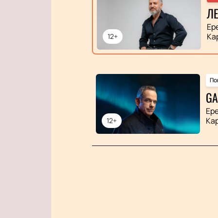
ЛЕ
Ер
Ка
12+
По
GA
Ер
Ка
12+