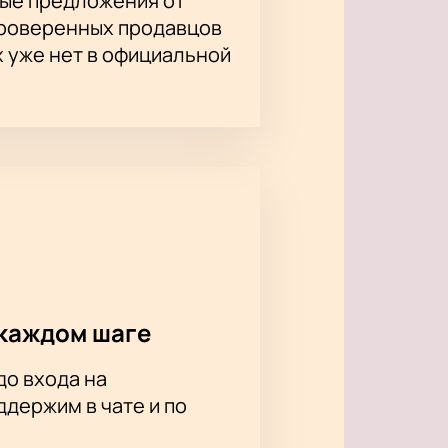
ые предложения от
проверенных продавцов
рганизуйте совместный выход с
х уже нет в официальной
каждом шаге
до входа на
держим в чате и по