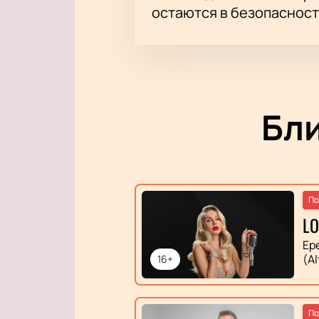
остаются в безопасност
Бл
По
L
Ер
(Al
16+
По