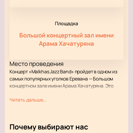
Площадка
Большой концертный зал имени
Арама Хачатуряна
Место проведения
Концерт «Malkhas Jazz Band» пройдет в одном из
самых популярных уголков Еревана — Большом
концертном зале имени Арама Хачатуряна. Это
пространство занимает часть здания
Читать дальше...
Национального театра оперы и балета имени
Александра Спендиарова. С первых дней работы
зал играет важную роль в культурной жизни
столицы. Внутри посетители видят армянские
Почему выбирают нас
орнаменты и барельефы, которые создают особую