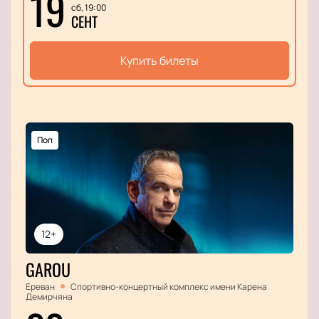
19
сб, 19:00
СЕНТ
Купить билеты
Поп
12+
GAROU
Ереван
Спортивно-концертный комплекс имени Карена
Демирчяна