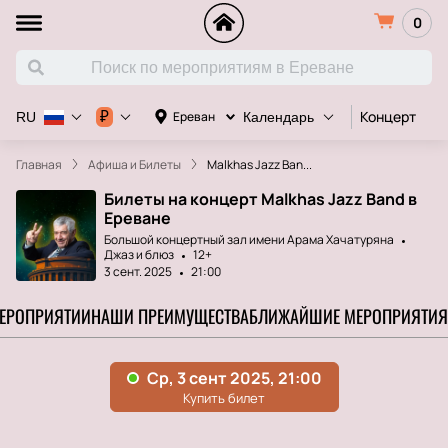
0
Концерт
Д
₽
Ереван
RU
Календарь
Главная
Афиша и Билеты
Malkhas Jazz Ban...
Билеты на концерт Malkhas Jazz Band в
Ереване
Большой концертный зал имени Арама Хачатуряна
Джаз и блюз
12+
3 сент. 2025
21:00
МЕРОПРИЯТИИ
НАШИ ПРЕИМУЩЕСТВА
БЛИЖАЙШИЕ МЕРОПРИЯТИЯ