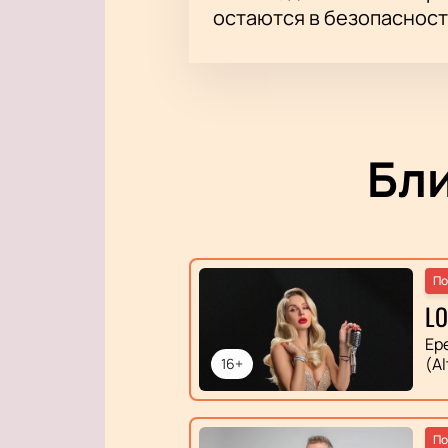
остаются в безопасност
Бл
По
L
Ер
(Al
16+
По