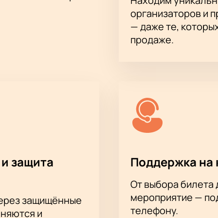
Находим уникальн
организаторов и 
— даже те, которы
продаже.
 и защита
Поддержка на 
От выбора билета 
мероприятие — под
через защищённые
телефону.
аняются и