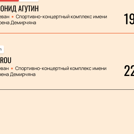
ОНИД АГУТИН
1
еван
Спортивно-концертный комплекс имени
рена Демирчяна
п
ROU
2
еван
Спортивно-концертный комплекс имени
рена Демирчяна