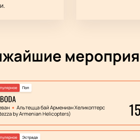
и.
ижайшие мероприя
пулярное
Поп
OBODA
1
еван
Альтецца бай Армениан Хеликоптерс
tezza by Armenian Helicopters)
пулярное
Эстрада