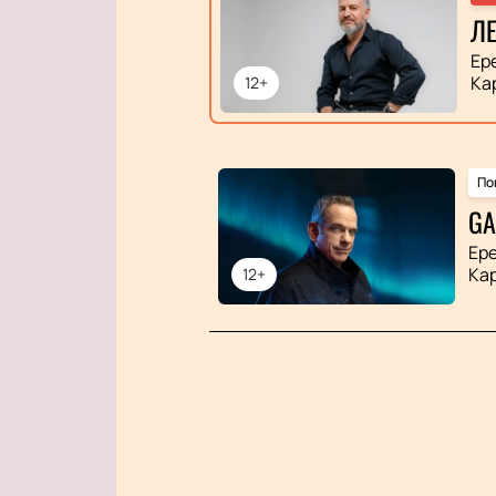
ЛЕ
Ер
Ка
12+
По
GA
Ер
Ка
12+