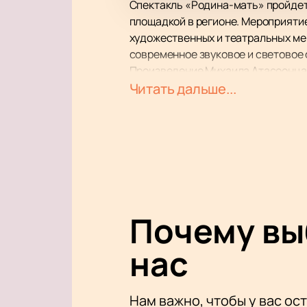
Спектакль «Родина-мать» пройдет 
площадкой в регионе. Мероприяти
художественных и театральных ме
современное звуковое и световое
Произведение Михаила Атасоонца 
чувства и эмоции, связанные с по
Читать дальше...
принадлежность к своей земле. В 
Сиссериан, Рузанна Петросян и Ка
Художественное оформление спект
костюмов. Музыкальное сопровожд
дополнительную глубину и эмоцио
Купить билеты
на нашем сайте мо
зритель смог выбрать подходящий 
Почему в
Не упустите возможность посетить
Купить билеты на нашем сайте лег
нас
событии.
Нам важно, чтобы у вас ос