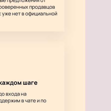
ые предложения от
проверенных продавцов
х уже нет в официальной
каждом шаге
до входа на
держим в чате и по