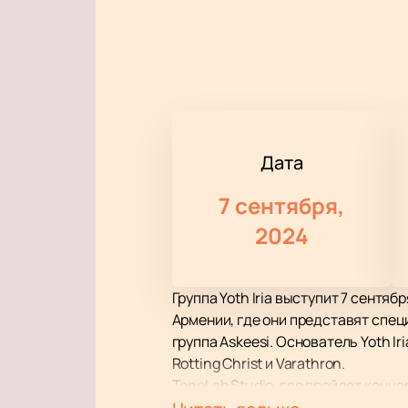
Дата
7 сентября,
2024
Группа Yoth Iria выступит 7 сентя
Армении, где они представят специ
группа Askeesi. Основатель Yoth Ir
Rotting Christ и Varathron.
ToneLab Studio, где пройдет конц
Студия оборудована современными