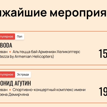
ижайшие мероприя
пулярное
Поп
OBODA
1
еван
Альтецца бай Армениан Хеликоптерс
tezza by Armenian Helicopters)
пулярное
Эстрада
ОНИД АГУТИН
1
еван
Спортивно-концертный комплекс имени
рена Демирчяна