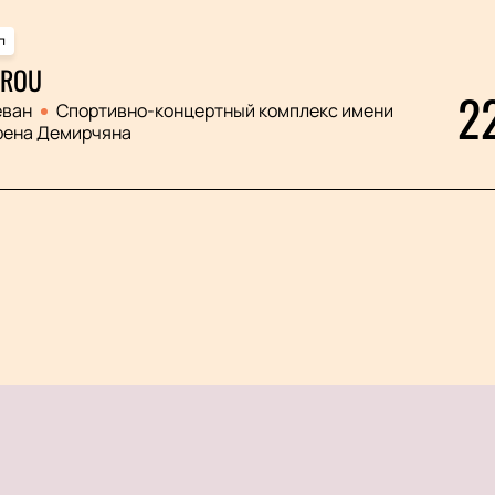
п
ROU
2
еван
Спортивно-концертный комплекс имени
рена Демирчяна