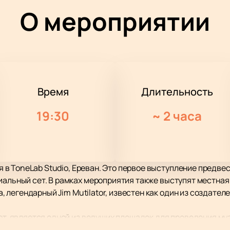
О мероприятии
Время
Длительность
19:30
~
2 часа
бря в ToneLab Studio, Ереван. Это первое выступление предв
альный сет. В рамках мероприятия также выступят местная г
ia, легендарный Jim Mutilator, известен как один из создате
ерт, является одной из ведущих площадок для проведения м
 звуковыми и световыми системами, что обеспечивает высо