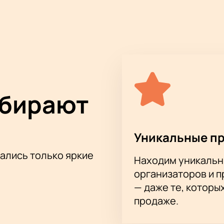
и удобное расположение делают ToneLab Studio популярны
клад в развитие блэк-метала, участвуя в создании таких кул
«His Majesty at the Swamp». Эти альбомы, выпущенные группам
а и оказали влияние на множество последующих музыканто
уникальное событие, рекомендуется заранее
купить билеты
н
ость насладиться выступлением легендарных музыкантов.
ыбирают
ого исторического события. Купить билеты на нашем сайте 
Уникальные п
тались только яркие
Находим уникальн
организаторов и 
— даже те, которы
продаже.