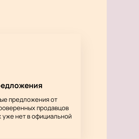
м местом среди поклонников
ьтовых альбомов, как «Non
и Rotting Christ и Varathron,
в.
а нашем сайте. Это гарантирует
можно в любое удобное время.
редложения
ые предложения от
проверенных продавцов
х уже нет в официальной