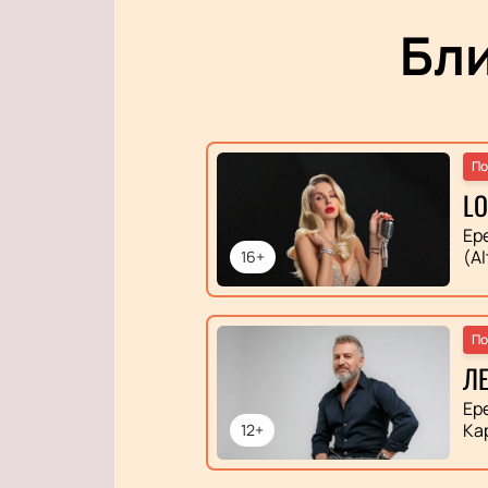
Бл
По
L
Ер
(Al
16+
По
ЛЕ
Ер
Ка
12+