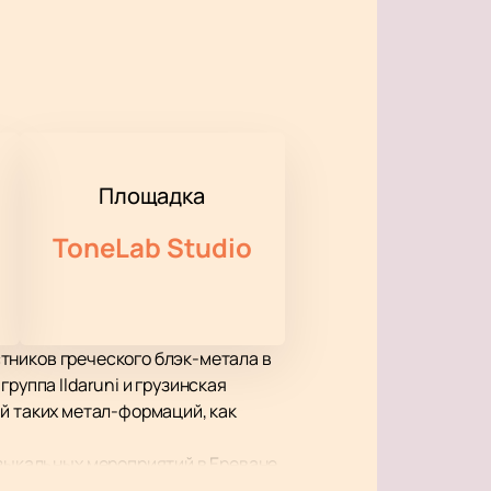
Площадка
ToneLab Studio
естников греческого блэк-метала в
руппа Ildaruni и грузинская
лей таких метал-формаций, как
узыкальных мероприятий в Ереване.
кое качество звука и визуальных