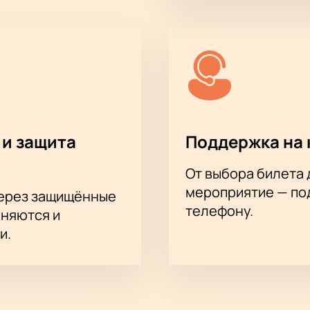
 и защита
Поддержка на 
От выбора билета 
мероприятие — под
через защищённые
телефону.
аняются и
и.