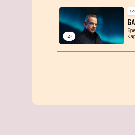
По
GA
Ер
Ка
12+