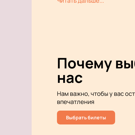
Читать дальше...
эффектов. Просторное помещение 
живой музыки.
Jim Mutilator внес значительный в
Serviam», «Thy Mighty Contract» и 
считаются важными релизами жанр
Для тех, кто хочет посетить это 
вам место на концерте и возможн
Почему в
Не упустите шанс стать частью эт
нас
Нам важно, чтобы у вас ос
впечатления
Выбрать билеты