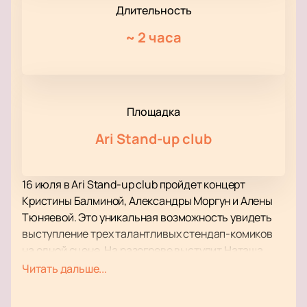
Длительность
~
2 часа
Площадка
Ari Stand-up club
16 июля в Ari Stand-up club пройдет концерт
Кристины Балминой, Александры Моргун и Алены
Тюняевой. Это уникальная возможность увидеть
выступление трех талантливых стендап-комиков
на одной сцене. На разогреве выступит Наташа
Будняк. Шоу будет проходить на русском языке.
Читать дальше...
Ari Stand-up club — современная площадка,
расположенная в центре города. Клуб оснащен