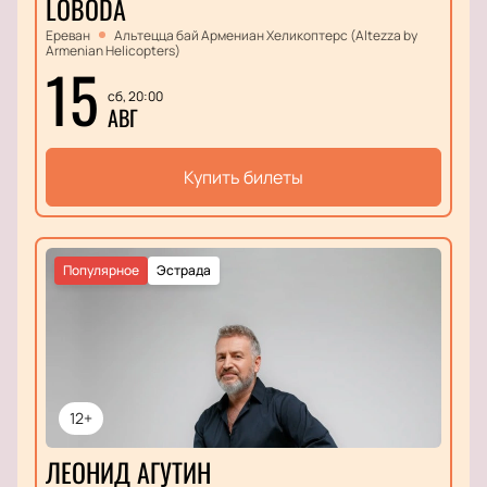
LOBODA
Ереван
Альтецца бай Армениан Хеликоптерс (Altezza by
Armenian Helicopters)
15
сб, 20:00
АВГ
Купить билеты
Популярное
Эстрада
12+
ЛЕОНИД АГУТИН