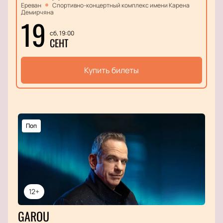
Ереван
Спортивно-концертный комплекс имени Карена
Демирчяна
19
сб, 19:00
СЕНТ
Купить билеты
Поп
12+
GAROU