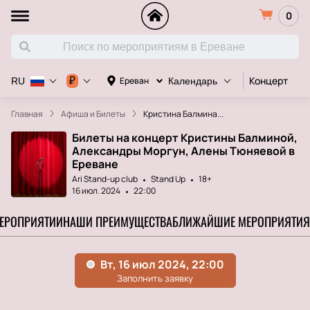
0
Концерт
Д
₽
Ереван
RU
Календарь
Главная
Афиша и Билеты
Кристина Балмина...
Билеты на концерт Кристины Балминой,
Александры Моргун, Алены Тюняевой в
Ереване
Ari Stand-up club
Stand Up
18+
16 июл. 2024
22:00
МЕРОПРИЯТИИ
НАШИ ПРЕИМУЩЕСТВА
БЛИЖАЙШИЕ МЕРОПРИЯТИЯ