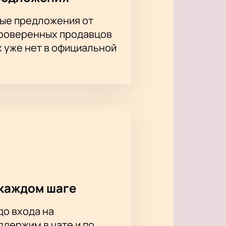
ые предложения от
проверенных продавцов
х уже нет в официальной
каждом шаге
до входа на
держим в чате и по