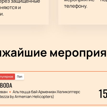
через защищённые
телефону.
аняются и
и.
ижайшие мероприя
пулярное
Поп
OBODA
1
еван
Альтецца бай Армениан Хеликоптерс
tezza by Armenian Helicopters)