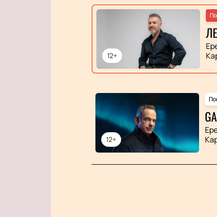
По
ЛЕ
Ер
Ка
12+
По
GA
Ер
Ка
12+