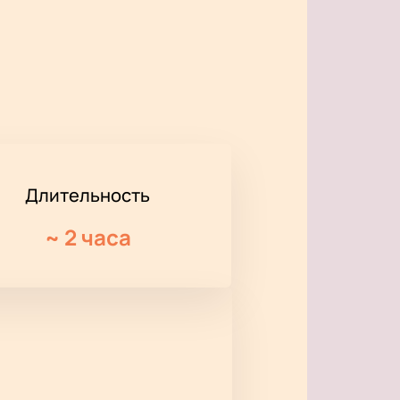
Длительность
~
2 часа