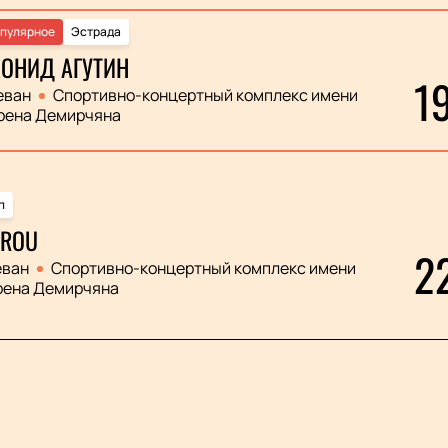
пулярное
Эстрада
ОНИД АГУТИН
1
еван
Спортивно-концертный комплекс имени
рена Демирчяна
п
ROU
2
еван
Спортивно-концертный комплекс имени
рена Демирчяна