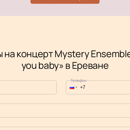
 на концерт Mystery Ensemble 
you baby» в Ереване
Телефон