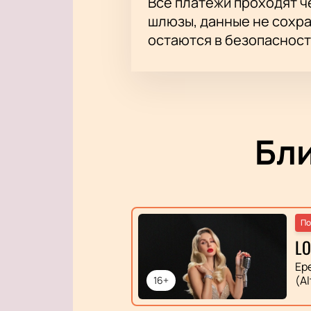
Все платежи проходят 
шлюзы, данные не сохр
остаются в безопасност
Бл
По
L
Ер
(Al
16+