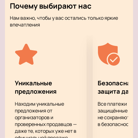
Почему выбирают нас
советских кинофильмов и спектаклей 20-го века, а
также эстрадные композиции в оригинальной
Нам важно, чтобы у вас остались только яркие
аранжировке.
впечатления
Все музыканты из ансамбля принимают активное
участие в его жизни, представляя его на различных
музыкальных конкурсах и фестивалях. Оркестр
многократно становился лауреатом престижных
премий.
Подарите себе подлинное удовольствие от
звучания музыкальных шедевров в таком
превосходном исполнении.
Уникальные
Безопасная 
предложения
защита данн
Находим уникальные
Все платежи про
предложения от
защищённые шлю
организаторов и
не сохраняются 
проверенных продавцов —
в безопасности.
даже те, которых уже нет в
официальной продаже.