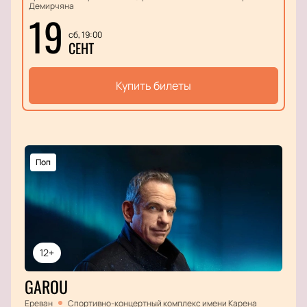
Демирчяна
19
сб, 19:00
СЕНТ
Купить билеты
Поп
12+
GAROU
Ереван
Спортивно-концертный комплекс имени Карена