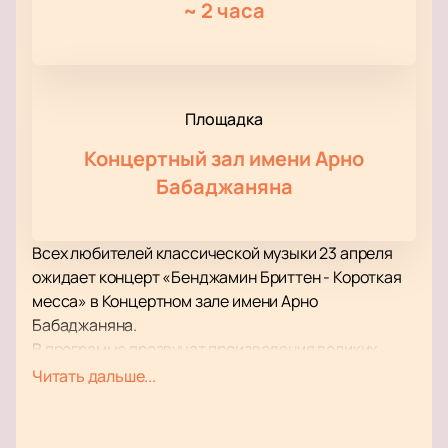
~
2 часа
Площадка
Концертный зал имени Арно
Бабаджаняна
Всех любителей классической музыки 23 апреля
ожидает концерт «Бенджамин Бриттен - Короткая
месса» в Концертном зале имени Арно
Бабаджаняна.
В программе прозвучат произведения великих
классиков и современников. Вас ожидают как
Читать дальше...
известные фрагменты произведений Моцарта,
Вивальди, Бетховена, Чайковского, Римского-
Корсакова, Мусоргского, так и композиции из