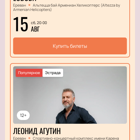
Ереван
Альтецца бай Армениан Хеликоптерс (Altezza by
Armenian Helicopters)
15
сб, 20:00
АВГ
Купить билеты
Популярное
Эстрада
12+
ЛЕОНИД АГУТИН
Ереван
Спортивно-концертный комплекс имени Карена