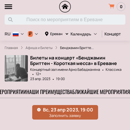
0
Концерт
Д
₽
Ереван
RU
Календарь
Главная
Афиша и Билеты
Бенджамин Бритте...
Билеты на концерт «Бенджамин
Бриттен - Короткая месса» в Ереване
Концертный зал имени Арно Бабаджаняна
Классика
12+
23 апр. 2023
19:00
МЕРОПРИЯТИИ
НАШИ ПРЕИМУЩЕСТВА
БЛИЖАЙШИЕ МЕРОПРИЯТИЯ