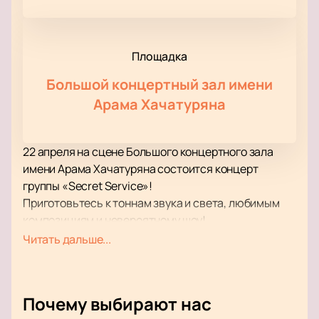
Площадка
Большой концертный зал имени
Арама Хачатуряна
22 апреля на сцене Большого концертного зала
имени Арама Хачатуряна состоится концерт
группы «Secret Service»!
Приготовьтесь к тоннам звука и света, любимым
композициям и невероятному шоу!
В рамках концерта вы услышите как самые
Читать дальше...
популярные и проверенные временем композиции,
так и свежие новинки в репертуаре группы «Secret
Service», вышедшие в недавних альбомах.
Почему выбирают нас
Выступление группы «Secret Service» – это всегда