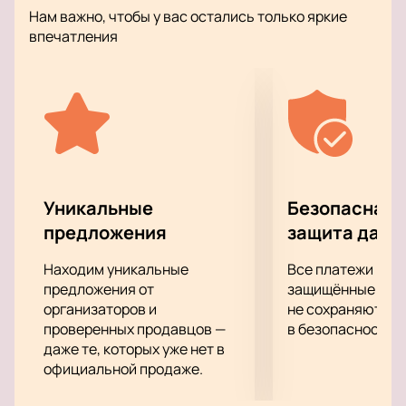
море позитива, драйва, самых ярких эмоций,
Нам важно, чтобы у вас остались только яркие
которые только может подарить подобное шоу. Вас
впечатления
ожидает яркое шоу, мегатонны качественного
звука, а также световые и лазерные эффекты.
Благодаря экранам на сцене вы увидите любимой
группы «Secret Service» из любой точки зала,
несмотря на то, на каком расстоянии от сцены вы
находитесь.
Подарите себе невероятные впечатления от
посещения концерта своего любимого
Уникальные
Безопасная 
исполнителя!
предложения
защита данн
Находим уникальные
Все платежи про
предложения от
защищённые шлю
организаторов и
не сохраняются 
проверенных продавцов —
в безопасности.
даже те, которых уже нет в
официальной продаже.