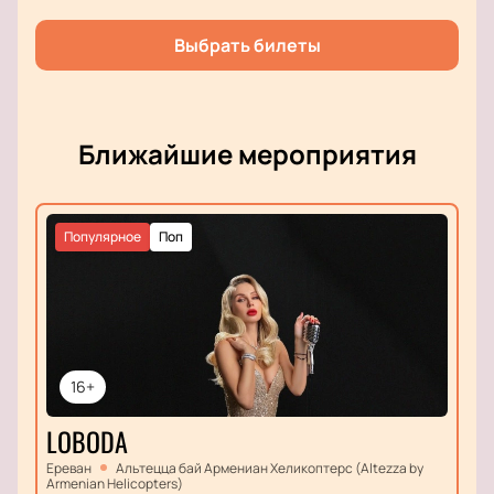
Выбрать билеты
Ближайшие мероприятия
Популярное
Поп
16+
LOBODA
Ереван
Альтецца бай Армениан Хеликоптерс (Altezza by
Armenian Helicopters)