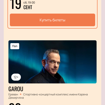
19
сб, 19:00
СЕНТ
Купить билеты
Поп
12+
GAROU
Ереван
Спортивно-концертный комплекс имени Карена
Демирчяна