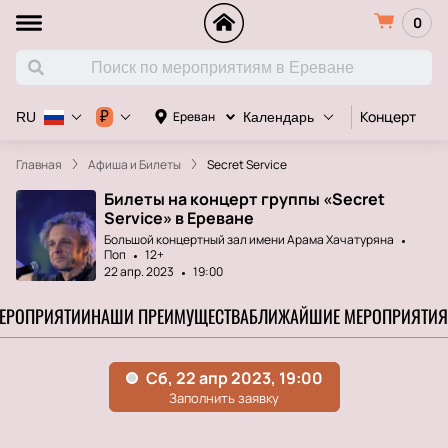
0
Концерт
Д
₽
Ереван
RU
Календарь
Главная
Афиша и Билеты
Secret Service
Билеты на концерт группы «Secret
Service» в Ереване
Большой концертный зал имени Арама Хачатуряна
Поп
12+
22 апр. 2023
19:00
МЕРОПРИЯТИИ
НАШИ ПРЕИМУЩЕСТВА
БЛИЖАЙШИЕ МЕРОПРИЯТИЯ