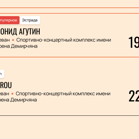
пулярное
Эстрада
ОНИД АГУТИН
1
еван
Спортивно-концертный комплекс имени
рена Демирчяна
п
ROU
2
еван
Спортивно-концертный комплекс имени
рена Демирчяна