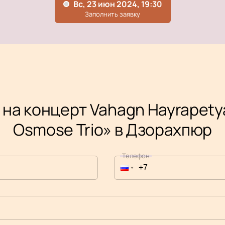
 на концерт Vahagn Hayrapety
Osmose Trio» в Дзорахпюр
Телефон