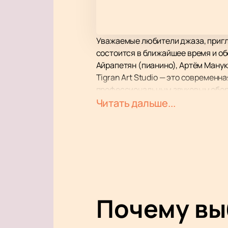
Уважаемые любители джаза, пригла
состоится в ближайшее время и об
Айрапетян (пианино), Артём Манук
Tigran Art Studio — это современ
профессиональным звуковым обору
музыкальных произведений. Атмос
Читать дальше...
моментом выступления.
Ваагн Айрапетян, известный свои
специальную программу. Вместе с
атмосферу, которая обязательно 
исполнением мастеров джаза.
Для вашего удобства мы предлаг
избежать очередей в день концерт
Почему в
Купить билеты на нашем сайте легк