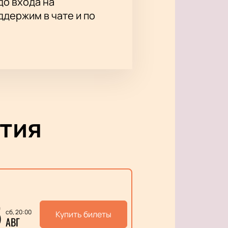
до входа на
держим в чате и по
тия
5
сб, 20:00
Купить билеты
АВГ