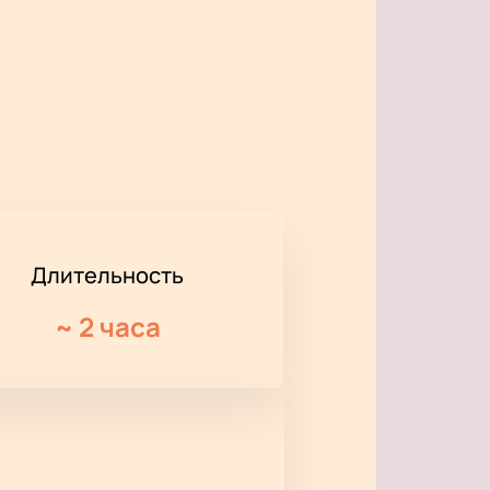
Длительность
~
2 часа