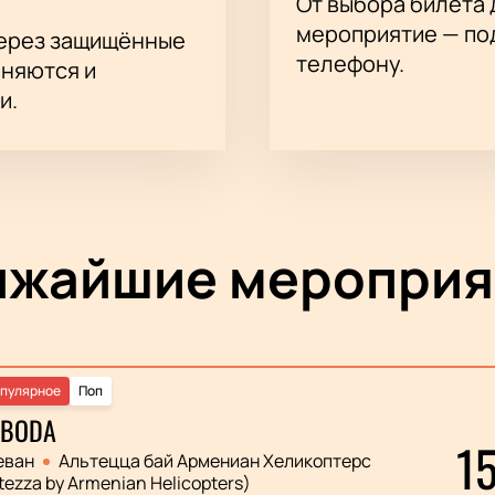
От выбора билета 
мероприятие — под
через защищённые
телефону.
аняются и
и.
ижайшие мероприя
пулярное
Поп
OBODA
1
еван
Альтецца бай Армениан Хеликоптерс
tezza by Armenian Helicopters)