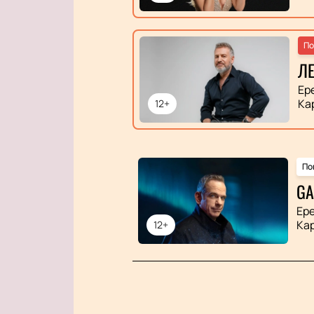
По
ЛЕ
Ер
Ка
12+
По
GA
Ер
Ка
12+