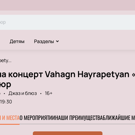
Детям
Разделы
ty...
а концерт Vahagn Hayrapetyan «
пюр
o
Джаз и блюз
16+
19:30
 И МЕСТА
О МЕРОПРИЯТИИ
НАШИ ПРЕИМУЩЕСТВА
БЛИЖАЙШИЕ М