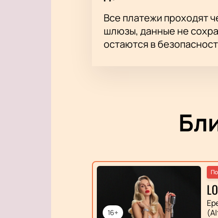
Все платежи проходят 
шлюзы, данные не сохр
остаются в безопасност
Бл
По
L
Ер
(Al
16+