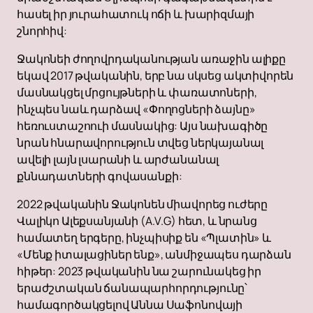
հասել իր յուրահատուկ ոճի և խարիզմայի
շնորհիվ:
Ջակոնեի ժողովրդականության առաջին ալիքը
եկավ 2017 թվականին, երբ նա սկսեց ակտիվորեն
մասնակցել մրցույթների և փառատոների,
ինչպես նաև դարձավ «Փողոցների ձայնը»
հեռուստաշոուի մասնակից: Այս նախագիծը
նրան հնարավորություն տվեց ներկայանալ
ավելի լայն լսարանի և արժանանալ
քննադատների գովասանքի:
2022 թվականին Ջակոնեն միավորեց ուժերը
Վալիկո Ալեքսանյանի (A.V.G) հետ, և նրանց
համատեղ երգերը, ինչպիսիք են «Պլատին» և
«Մենք իտալացիներ ենք», անմիջապես դարձան
հիթեր: 2023 թվականին նա շարունակեց իր
երաժշտական ​​ճանապարհորդությունը՝
համագործակցելով Աննա Սաֆոնովայի