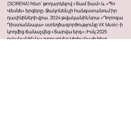
(SCIRENA) հետ՝ թողարկելով «Տամ Տամ» և «Պո
Վեսնե» երգերը։ Ջակոնեն չի հանգստանում իր
դափնիների վրա. 2024 թվականին նրա «Դորոգա
Դիստաննայա» ստեղծագործությունը VK Music-ի
կողմից ճանաչվեց «Տարվա երգ»։ Իսկ 2025
թվականին նա թողարկեց Կիլիանայի հետ
համատեղ ալբոմ՝ «Օ Թեբե» վերնագրով։ Նոր
ելույթների և Ջակոնեի հետ կապված բոլոր
վերջին իրադարձությունների մասին
տեղեկացված լինելու համար կարող եք
ծանոթանալ մեր կայքում կազմակերպված
միջոցառումների ժամանակացույցին և ցանկին։
Մի բաց թողեք
մեր կայքում տոմսեր գնելու և այս
տաղանդավոր արտիստի կենդանի ելույթը
վայելելու հնարավորությունը։