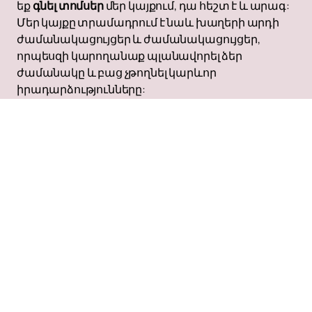
եք
գնել տոմսեր
մեր կայքում, դա հեշտ է և արագ:
Մեր կայքը տրամադրում է նաև խաղերի արդի
ժամանակացույցեր և ժամանակացույցեր,
որպեսզի կարողանաք պլանավորել ձեր
ժամանակը և բաց չթողնել կարևոր
իրադարձությունները:
Այցելեք մեր կայք՝ ավելին իմանալու Իռլանդիայի
Հանրապետության ֆուտբոլի ազգային
հավաքականի, նրա պատմության և գալիք
խաղերի մասին: Միացե՛ք հազարավոր
երկրպագուներին, ովքեր հպարտորեն
աջակցում են իրենց թիմին և ականատես են
լինում նոր մարզական նվաճումների: Բաց մի
թողեք ձեր հնարավորությունը՝ դառնալու այս
հետաքրքիր ֆուտբոլային աշխարհի մի մասը: