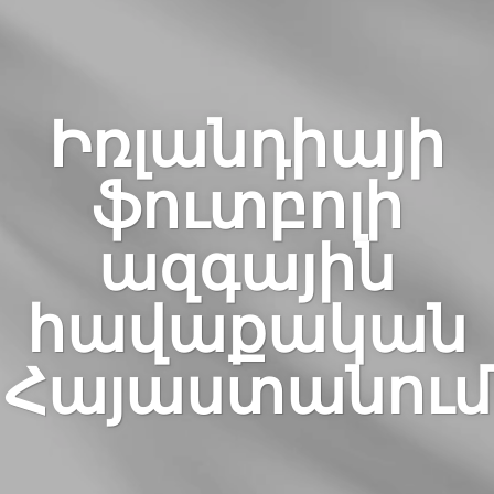
Իռլանդիայի
ֆուտբոլի
ազգային
հավաքական
Հայաստանում