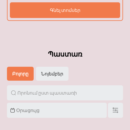
Գնել տոմսեր
Պաստառ
Բոլորը
Նոյեմբեր