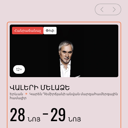
Հանրաճանաչ
Փոփ
12+
ՎԱԼԵՐԻ ՄԵԼԱՁԵ
Երևան
Կարեն Դեմիրճյանի անվան մարզահամերգային
համալիր
28
29
ՆՈՅ
ՆՈՅ