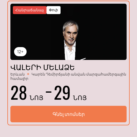
Հանրաճանաչ
Փոփ
12+
ՎԱԼԵՐԻ ՄԵԼԱՁԵ
Երևան
Կարեն Դեմիրճյանի անվան մարզահամերգային
համալիր
28
29
ՆՈՅ
ՆՈՅ
Գնել տոմսեր