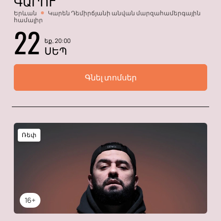
ԳԱՐՈՒ
Երևան
Կարեն Դեմիրճյանի անվան մարզահամերգային
համալիր
22
եք, 20:00
ՍԵՊ
Գնել տոմսեր
Ռեփ
16+