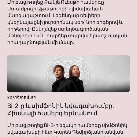
Մի բաց թողեք Քանյե Ուեսթի համերգը
Ստամբուլի Աթաթուրքի օլիմպիական
մարզադաշտում: Լեգենդար ռեփերը
կներկայացնի յուրօրինակ սեթ՝ նոր երգերով և
հիթերով: Ընկղմվեք ստեղծագործական
մթնոլորտում և դարձեք տարվա երաժշտական ​​​​
իրադարձության մի մասը:
22 փետրվար
Bi-2-ը և սիմֆոնիկ նվագախումբը.
Հիանալի համերգ Երևանում
Մի բաց թողեք Bi-2-ի եզակի համերգը սիմֆոնիկ
նվագախմբի հետ Կարեն Դեմիրճյանի անվան