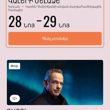
ՎԱԼԵՐԻ ՄԵԼԱՁԵ
Երևան
Կարեն Դեմիրճյանի անվան մարզահամերգային
համալիր
28
29
ՆՈՅ
ՆՈՅ
Գնել տոմսեր
Փոփ
12+