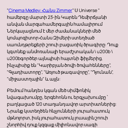
"
Cinema Medley: Հանս Zimmer
" Ս Universe "
համերգը մարտի 23-ին Կարեն Դեմիրճյանի
անվան մարզահամերգային համալիրում
Ներկայացնում է մեր ժամանակների մեծ
կոմպոզիտոր Հանս Զիմերի ստեղծած
սաունդթրեքերի շոուի բացառիկ ծրագիրը: Դուք
կգտնեք անմոռանալի երաժշտական \ u200b \
u200bգործեր այնպիսի հայտնի ֆիլմերից,
ինչպիսիք են "Կարիբյան ծովի ծովահենները",
"Գլադիատորը", "Առյուծ թագավորը", "Դյունան",
"միջաստղային" և այլն:
Բեմում հանդես կգան մեծ սիմֆոնիկ
նվագախումբը, երգեհոնն ու երգչախումբը ՝
բաղկացած 120 տաղանդավոր արտիստներից:
Նրանք կստեղծեն հնչյունների յուրահատուկ
մթնոլորտ, իսկ յուրահատուկ լուսային շոուի
շնորհիվ դուք կզգաք միլիոնավոր սագի