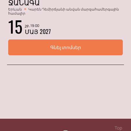
ՋԱՆԱԳԱ
Երևան
Կարեն Դեմիրճյանի անվան մարզահամերգային
համալիր
15
շբ, 19:00
ՄԱՅ 2027
Գնել տոմսեր
Top