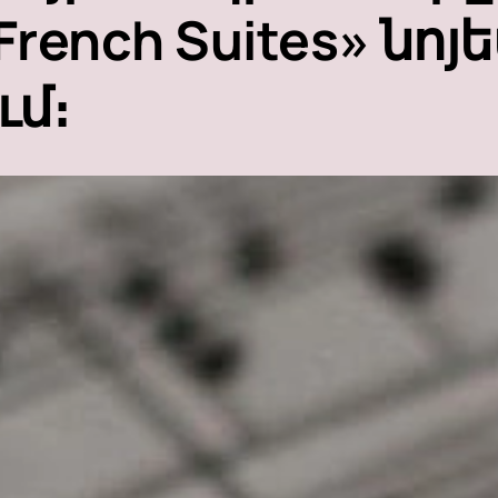
 French Suites» նոյ
ւմ։