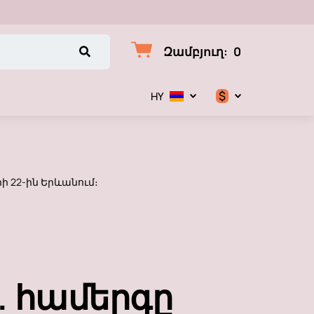
Զամբյուղ
:
0
$
HY
$
€
րի 22-ին Երևանում։
₽
. համերգը