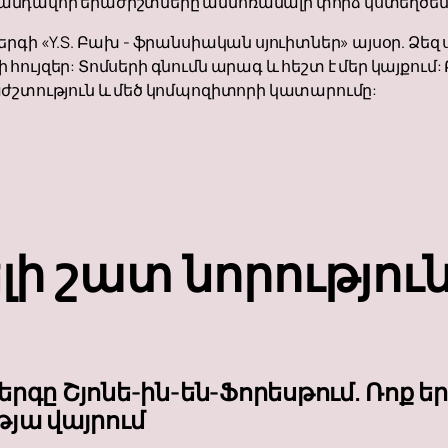
նդավոր երաժիշտները անմոռանալի փորձ կստեղծեն յո
րգի «Y.S. Բախ - ֆրանսիական սյուիտներ» այսօր. Ձեզ
հույզեր: Տոմսերի գնումն արագ և հեշտ է մեր կայքում:
աժշտություն և մեծ կոմպոզիտորի կատարումը:
լի շատ նորությու
երգը Շյոնե-ին-են-Ֆորեսթում. Ռոք 
թյա վայրում