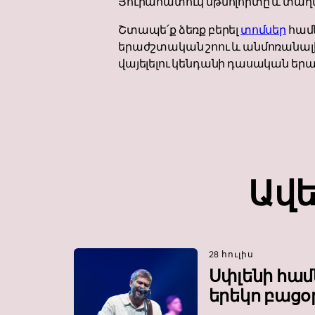
Յուրահատուկ մթնոլորտը և տաղա
Շտապե՛ք ձեռք բերել
տոմսեր
համե
երաժշտական ​​շոու և անմոռանալի 
վայելելու կենդանի դասական եր
Ավե
28 հուլիս
Սփլենի համ
երեկո բացօ