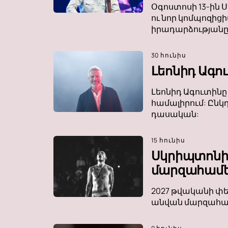
Օգոստոսի 13-ին Ս
ու նոր կոմպոզիցի
իրադարձությանը 
30 հունիս
Լեոնիդ Ագո
Լեոնիդ Ագուտինը
համալիրում: Ընկ
դասական:
15 հունիս
Սկրիպտոնի
մարզահամե
2027 թվականի փե
անվան մարզահամե