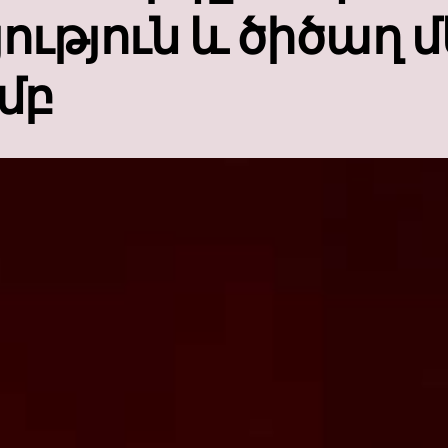
ւթյուն և ծիծաղ մ
մբ