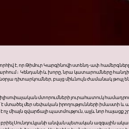
հիվ է, որ Թիմուր Կարգինովի ստենդ-ափ համերգները 
խարհում ։ Կենդանի և խորը, նրա կատարումները հա
րյա դիտարկումներ, բայց միևնույն ժամանակ թույլ են
իլիսոփայական մտորումների յուրահատուկ համադրութ
մ է մտածել մեր սեփական իրողությունների իմաստի և 
 ոչ միայն զվարճալի պատմություն, այլև նոր հայաց
Գաբրիել Սունդուկյանի անվան պետական ազգային ակ