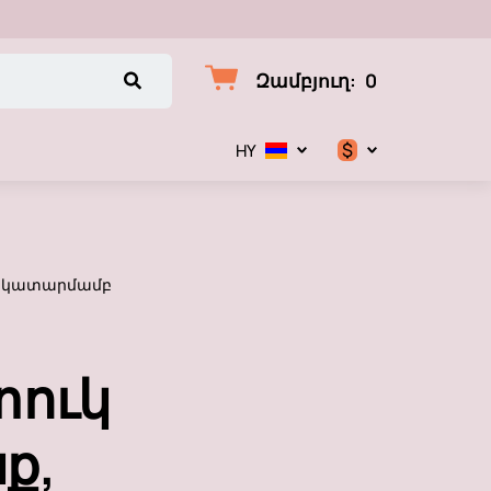
Զամբյուղ
:
0
$
HY
$
€
եկ կատարմամբ
₽
տուկ
ք,