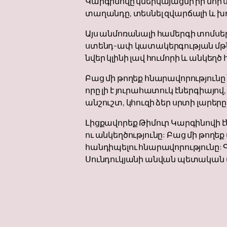
Կարգինովը կներկայացնի իր նոր 
տաղանդը, տեսնել զվարճալի և խ
Այս անմոռանալի համերգի տոմսերը 
ստենդ-ափ կատակերգության մթնոլ
նվեր կլինի լավ հումորի և անկեղծ
Բաց մի թողեք հնարավորությունը
որը լի է յուրահատուկ էներգիայով
անշուշտ, կհուզի ձեր սրտի լարեր
Լիցքավորեք Թիմուր Կարգինովի 
ու անկեղծությունը: Բաց մի թո
հանդիպելու հնարավորությունը: 
Սունդուկյանի անվան պետական 