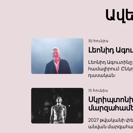
Ավե
30 հունիս
Լեոնիդ Ագո
Լեոնիդ Ագուտինը
համալիրում: Ընկ
դասական:
15 հունիս
Սկրիպտոնի
մարզահամե
2027 թվականի փե
անվան մարզահամե