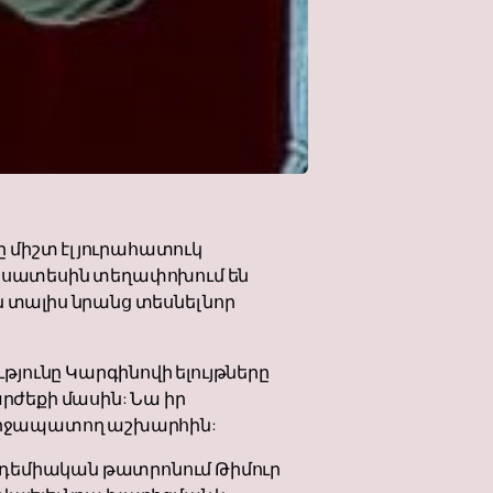
միշտ էլ յուրահատուկ
նդիսատեսին տեղափոխում են
 տալիս նրանց տեսնել նոր
յունը Կարգինովի ելույթները
արժեքի մասին: Նա իր
ք շրջապատող աշխարհին:
ադեմիական թատրոնում Թիմուր