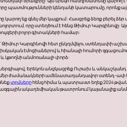
ստենդափ ծրագիրը: Այս երեկո հանդիսատեսը կարող է 
որը պատմությունների կենդանի կատարումը, որոնք ա
կարող եք գնել մեր կայքում: Հասցրեք ձեռք բերել ձեր 
որտում, որը ստեղծում է հենց Թիմուր Կարգինովը: Ա
 հույզերի բոլոր գիտակների համար:
 ՝ Թիմուր Կարգինովի հետ ընկղմվելու ստենդափի աշխ
, իսկական էմոցիաներով և հիանալի հումորի զգացումով:
ը և կթողնի անմոռանալի փորձ:
էներգիայով, Երեկոն անցկացրեք Ուրախ և անկաշկանդ
ղեք մեր ժամանակների ամենատաղանդավոր ստենդ-ափ
Գնեք
տոմսերը
հենց հիմա և պատրաստ եղեք 2024 թվակ
ազգային ակադեմիական թատրոնում կայանալիք անմո