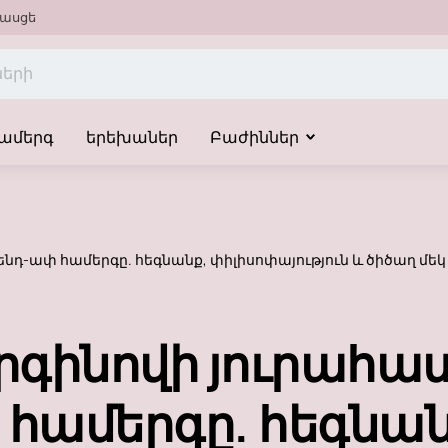
ասցե
ամերգ
երեխաներ
Բաժիններ
ենդ-ափ համերգը. հեգնանք, փիլիսոփայություն և ծիծաղ մ
րգինովի յուրահա
համերգը. հեգնան