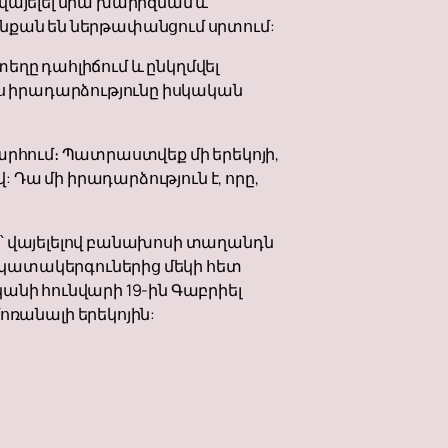
վայելել նրա խարիզման և
յնքան են ներթափանցում սրտում:
տեղը դահլիճում և ընկղմվել
յս իրադարձությունը իսկական
արհում։ Պատրաստվեք մի երեկոյի,
 Դա մի իրադարձություն է, որը,
 ՝ վայելելով բանախոսի տաղանդն
 կատակերգուներից մեկի հետ
անի հունվարի 19-ին Գաբրիել
ռանալի երեկոյին: