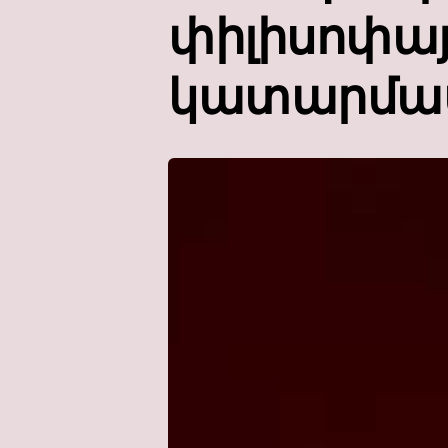
փիլիսոփայո
կատարմա