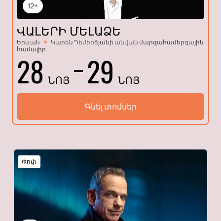
12+
ՎԱԼԵՐԻ ՄԵԼԱՁԵ
Երևան
Կարեն Դեմիրճյանի անվան մարզահամերգային
համալիր
28
29
ՆՈՅ
ՆՈՅ
Գնել տոմսեր
Փոփ