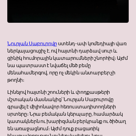
Նուրլան Սաբուրովը
ստենդ-ափ կոմեդիայի վառ
ներկայացուցիչ է, ով հայտնի դարձավ սուր և
ցինիկ հումորային կատարումների շնորհիվ։ Այժմ
նա պատրաստ է նվաճել մեծ բեմը
մենահամերգով, որը ոչ մեկին անտարբեր չի
թողնի։
Լինելով հայտնի շոուների և փոդքասթերի
մշտական ​​մասնակից՝ Նուրլան Սաբուրովը
գրավել է միլիոնավոր հեռուստադիտողների
սրտերը։ Նրա բեմական կերպարը, համարձակ
կատակներն ու խարիզման բերկրանք ու ծիծաղ
են առաջացնում։ Այժմ դուք բացառիկ
հնարավորություն ունեք վայելելու նրա