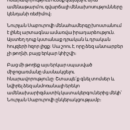
ամենաթարմ ու զվարճալի մենախոսությունները
կենդանի ռեժիմով։
Նուրլան Սաբուրովի մենահամերգը խոստանում
է լինել արտագնա ամառվա իրադարձություն.
Այստեղ դուք կստանաք դրական և դրական
հույզերի հզոր լիցք: Սա շոու է, որը ձեզ անտարբեր
չի թողնի, բայց երկար կհիշվի։
Բաց մի թողեք այս երկար սպասված
միջոցառմանը մասնակցելու
հնարավորությունը: Շտապե՛ք գնել տոմսեր և
նվիրել ձեզ անմոռանալի երեկո
ամենախարիզմատիկ կատակերգուներից մեկի՝
Նուրլան Սաբուրովի ընկերակցությամբ։