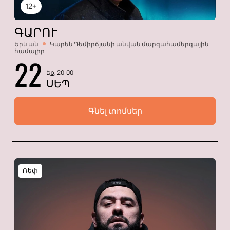
12+
ԳԱՐՈՒ
Երևան
Կարեն Դեմիրճյանի անվան մարզահամերգային
համալիր
22
եք, 20:00
ՍԵՊ
Գնել տոմսեր
Ռեփ