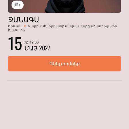
16+
ՋԱՆԱԳԱ
Երևան
Կարեն Դեմիրճյանի անվան մարզահամերգային
համալիր
15
շբ, 19:00
ՄԱՅ 2027
Գնել տոմսեր