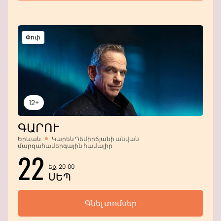
Փոփ
12+
ԳԱՐՈՒ
Երևան
Կարեն Դեմիրճյանի անվան
մարզահամերգային համալիր
22
եք, 20:00
ՍԵՊ
Գնել տոմսեր