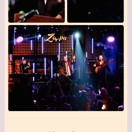
մուտքագրեք ձեր անձնական տվյալները և
ավարտեք առցանց ամրագրումը: Վճարման
հաստատումից հետո էլեկտրոնային տոմսերը
կուղարկվեն ձեր էլ. փոստին: