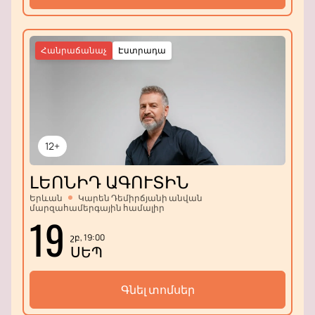
Հանրաճանաչ
Էստրադա
12+
ԼԵՈՆԻԴ ԱԳՈՒՏԻՆ
Երևան
Կարեն Դեմիրճյանի անվան
մարզահամերգային համալիր
19
շբ, 19:00
ՍԵՊ
Գնել տոմսեր