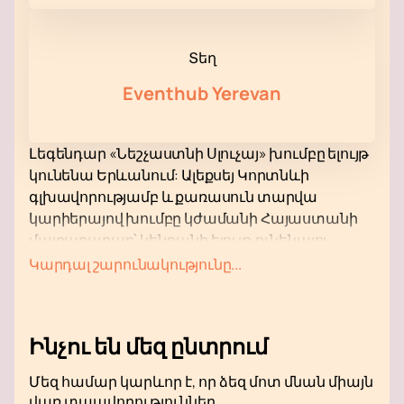
Տեղ
Eventhub Yerevan
Լեգենդար «Նեշչաստնի Սլուչայ» խումբը ելույթ
կունենա Երևանում: Ալեքսեյ Կորտնևի
գլխավորությամբ և քառասուն տարվա
կարիերայով խումբը կժամանի Հայաստանի
մայրաքաղաք՝ կենդանի ելույթ ունենալու
համար, որը կմիավորի բոլոր սերունդների
Կարդալ շարունակությունը...
երկրպագուներին: Հիմնադրվելով 1983
թվականին Մոսկվայի պետական ​​
համալսարանում, խումբը ուսանողական
Ինչու են մեզ ընտրում
դուետից վերածվել է հետխորհրդային
տարածքի ամենաճանաչելի խմբերից մեկի:
Մեզ համար կարևոր է, որ ձեզ մոտ մնան միայն
Համերգային ծրագիրը կներառի երգեր, որոնք
վառ տպավորություններ