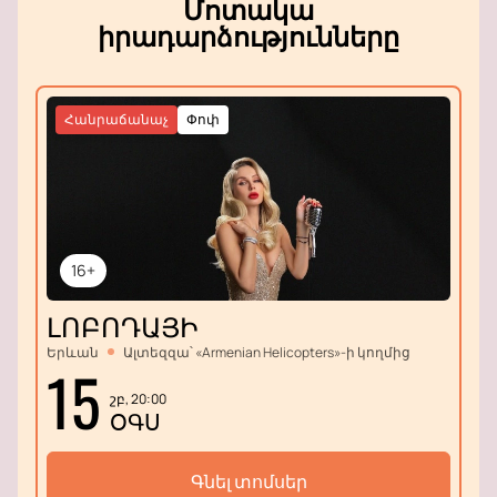
Մոտակա
իրադարձությունները
Հանրաճանաչ
Փոփ
16+
ԼՈԲՈԴԱՅԻ
Երևան
Ալտեզզա՝ «Armenian Helicopters»-ի կողմից
15
շբ, 20:00
ՕԳՍ
Գնել տոմսեր