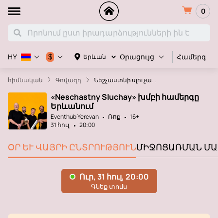
0
Համերգ
$
Երևան
HY
Օրացույց
հիմնական
Գովազդ
Նեշչաստնի սլուչա...
«Neschastny Sluchay» խմբի համերգը
Երևանում
Eventhub Yerevan
Ռոք
16+
31 հուլ
20:00
ՕՐ ԵՒ ՎԱՅՐԻ ԸՆՏՐՈՒԹՅՈՒՆ
ՄԻՋՈՑԱՌՄԱՆ ՄԱ