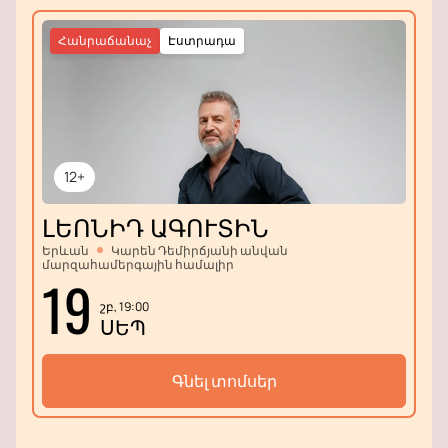
Հանրաճանաչ
Էստրադա
12+
ԼԵՈՆԻԴ ԱԳՈՒՏԻՆ
Երևան
Կարեն Դեմիրճյանի անվան
մարզահամերգային համալիր
19
շբ, 19:00
ՍԵՊ
Գնել տոմսեր