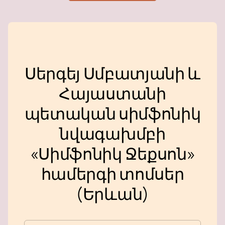
Սերգեյ Սմբատյանի և
Հայաստանի
պետական ​​սիմֆոնիկ
նվագախմբի
«Սիմֆոնիկ Ջեքսոն»
համերգի տոմսեր
(Երևան)