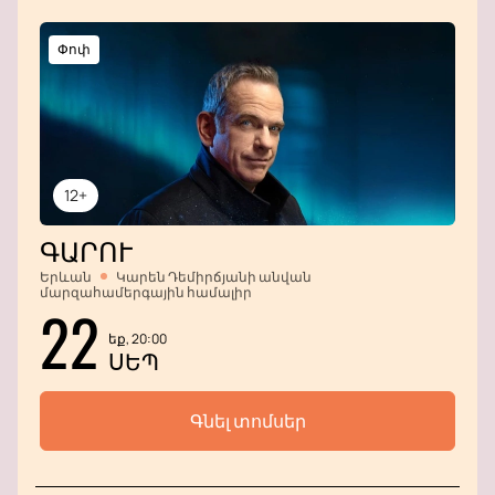
Փոփ
12+
ԳԱՐՈՒ
Երևան
Կարեն Դեմիրճյանի անվան
մարզահամերգային համալիր
22
եք, 20:00
ՍԵՊ
Գնել տոմսեր