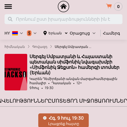
0
Համերգ
$
Երևան
HY
Օրացույց
հիմնական
Գովազդ
Սերգեյ Սմբատյան ...
Սերգեյ Սմբատյանի և Հայաստանի
պետական ​​սիմֆոնիկ նվագախմբի
«Սիմֆոնիկ Ջեքսոն» համերգի տոմսեր
(Երևան)
Կարեն Դեմիրճյանի անվան մարզահամերգային
համալիր
Դասական
12+
9 հուլ
19:30
ԱՎԵԼՈՒԹՅՈՒՆՆԵՐԸ
ՄՈՏԵՑՈՂ ՄԻՋՈՑԱՌՈՒՄՆԵՐ