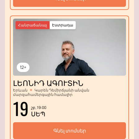
Հանրաճանաչ
Էստրադա
12+
ԼԵՈՆԻԴ ԱԳՈՒՏԻՆ
Երևան
Կարեն Դեմիրճյանի անվան
մարզահամերգային համալիր
19
շբ, 19:00
ՍԵՊ
Գնել տոմսեր