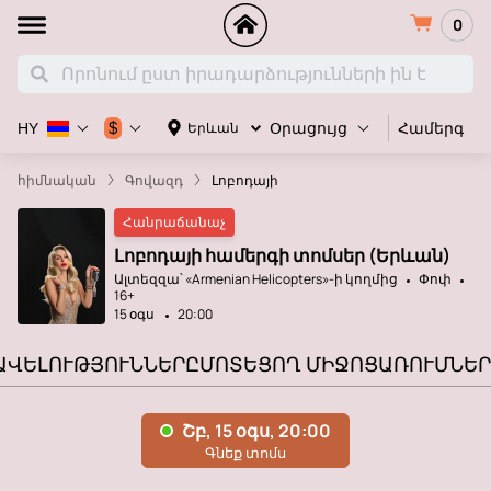
0
Համերգ
$
Երևան
HY
Օրացույց
հիմնական
Գովազդ
Լոբոդայի
Հանրաճանաչ
Լոբոդայի համերգի տոմսեր (Երևան)
Ալտեզզա՝ «Armenian Helicopters»-ի կողմից
Փոփ
16+
15 օգս
20:00
ԱՎԵԼՈՒԹՅՈՒՆՆԵՐԸ
ՄՈՏԵՑՈՂ ՄԻՋՈՑԱՌՈՒՄՆԵՐ