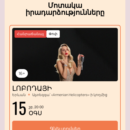
Մոտակա
իրադարձությունները
Հանրաճանաչ
Փոփ
16+
ԼՈԲՈԴԱՅԻ
Երևան
Ալտեզզա՝ «Armenian Helicopters»-ի կողմից
15
շբ, 20:00
ՕԳՍ
Գնել տոմսեր