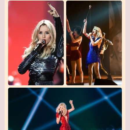
հիմա։ Հաշվի առնելով միջոցառման
նկատմամբ մեծ հետաքրքրությունը, խորհուրդ
ենք տալիս շտապել տոմսեր գնել՝ այս մեծ
շոուին ձեր տեղը ապահովելու համար։ Մեր
կայքում տոմսեր գնելը պարզ և հարմար է։
Պատրաստվեք անմոռանալի երեկոյի LOBODA-
ի հետ տարածաշրջանի լավագույն
համերգասրահներից մեկում։