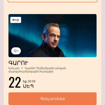
Փոփ
12+
ԳԱՐՈՒ
Երևան
Կարեն Դեմիրճյանի անվան
մարզահամերգային համալիր
22
եք, 20:00
ՍԵՊ
Գնել տոմսեր