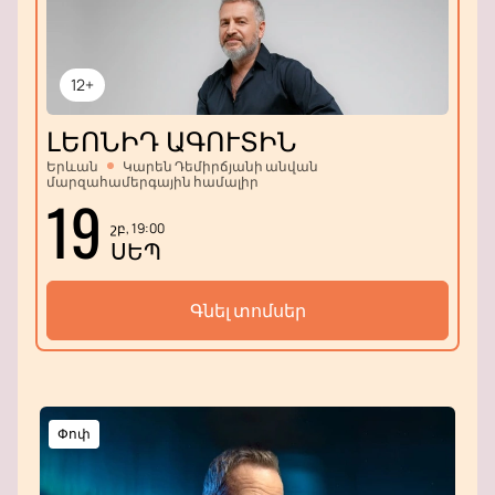
12+
ԼԵՈՆԻԴ ԱԳՈՒՏԻՆ
Երևան
Կարեն Դեմիրճյանի անվան
մարզահամերգային համալիր
19
շբ, 19:00
ՍԵՊ
Գնել տոմսեր
Փոփ