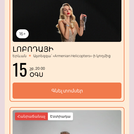
16+
ԼՈԲՈԴԱՅԻ
Երևան
Ալտեզզա՝ «Armenian Helicopters»-ի կողմից
15
շբ, 20:00
ՕԳՍ
Գնել տոմսեր
Հանրաճանաչ
Էստրադա