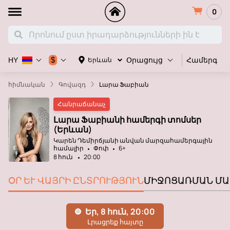
0
Համերգ
$
Երևան
HY
Օրացույց
հիմնական
Գովազդ
Լարա Ֆաբիան
Հանրաճանաչ
Լարա Ֆաբիանի համերգի տոմսեր
(Երևան)
Կարեն Դեմիրճյանի անվան մարզահամերգային
համալիր
Փոփ
6+
8 հուն
20:00
ՕՐ ԵՒ ՎԱՅՐԻ ԸՆՏՐՈՒԹՅՈՒՆ
ՄԻՋՈՑԱՌՄԱՆ ՄԱ