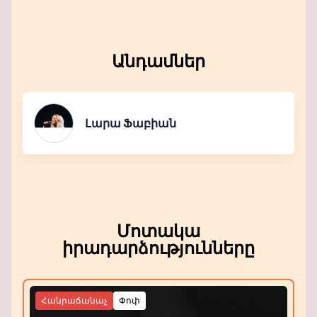
Անդամներ
Լարա Ֆաբիան
Մոտակա
իրադարձությունները
Հանրաճանաչ
Փոփ