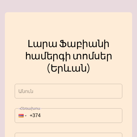
Լարա Ֆաբիանի
համերգի տոմսեր
(Երևան)
Անուն
Հեռախոս