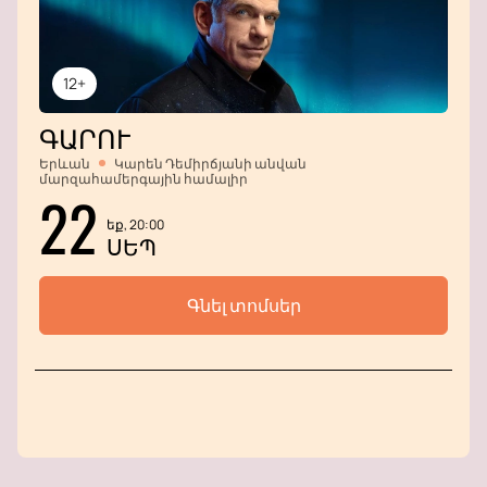
12+
ԳԱՐՈՒ
Երևան
Կարեն Դեմիրճյանի անվան
մարզահամերգային համալիր
22
եք, 20:00
ՍԵՊ
Գնել տոմսեր