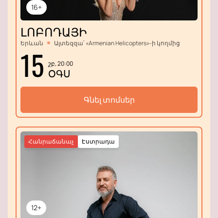
հնարավորությունը:
16+
ԼՈԲՈԴԱՅԻ
Երևան
Ալտեզզա՝ «Armenian Helicopters»-ի կողմից
15
շբ, 20:00
ՕԳՍ
Գնել տոմսեր
Հանրաճանաչ
Էստրադա
12+