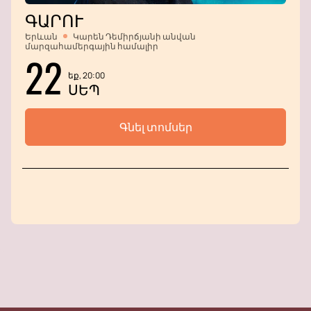
ԳԱՐՈՒ
Երևան
Կարեն Դեմիրճյանի անվան
մարզահամերգային համալիր
22
եք, 20:00
ՍԵՊ
Գնել տոմսեր