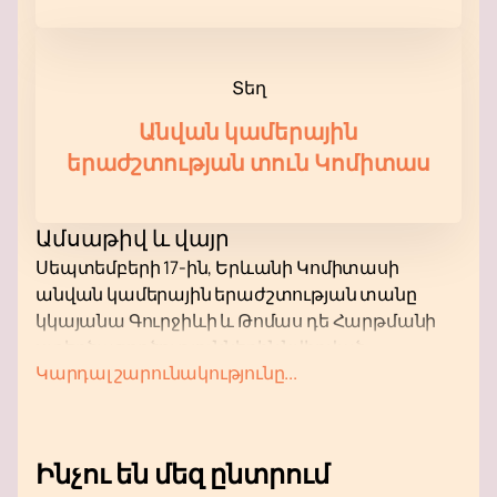
Տեղ
Անվան կամերային
երաժշտության տուն Կոմիտաս
Ամսաթիվ և վայր
Սեպտեմբերի 17-ին, Երևանի Կոմիտասի
անվան կամերային երաժշտության տանը
կկայանա Գուրջիևի և Թոմաս դե Հարթմանի
ստեղծագործություններին նվիրված
Կարդալ շարունակությունը...
երաժշտական միջոցառում: Համերգասրահը
գտնվում է Իսահակյան փողոց 1 հասցեում:
Գերազանց ակուստիկան և ջերմ մթնոլորտը
կօգնեն ձեզ լիովին ընկղմվել երաժշտության
Ինչու են մեզ ընտրում
մեջ: