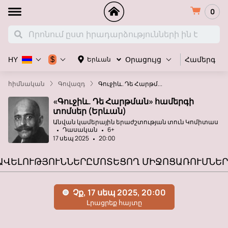
0
Համերգ
$
Երևան
HY
Օրացույց
հիմնական
Գովազդ
Գուջիև. Դե Հարթմ...
«Գուջիև. Դե Հարթման» համերգի
տոմսեր (Երևան)
Անվան կամերային երաժշտության տուն Կոմիտաս
Դասական
6+
17 սեպ 2025
20:00
ԱՎԵԼՈՒԹՅՈՒՆՆԵՐԸ
ՄՈՏԵՑՈՂ ՄԻՋՈՑԱՌՈՒՄՆԵՐ