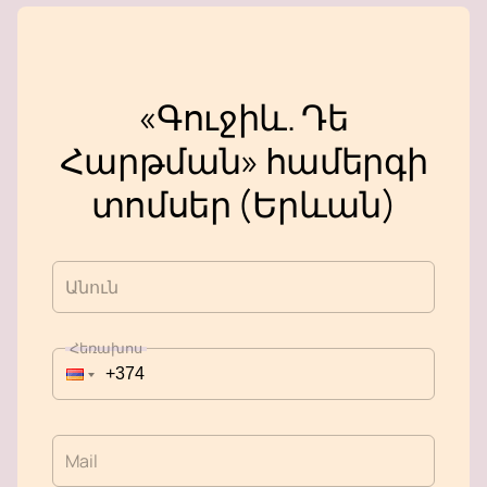
«Գուջիև. Դե
Հարթման» համերգի
տոմսեր (Երևան)
Անուն
Հեռախոս
Mail