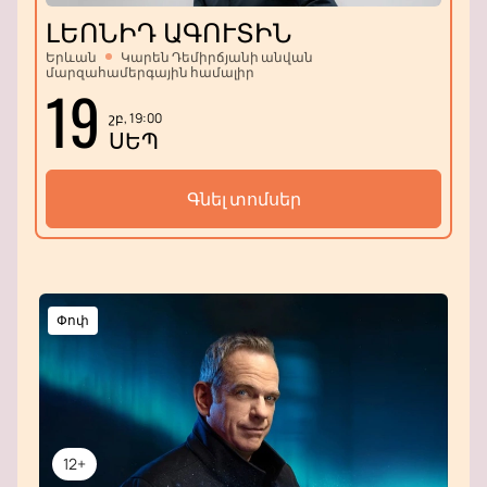
ԼԵՈՆԻԴ ԱԳՈՒՏԻՆ
Երևան
Կարեն Դեմիրճյանի անվան
մարզահամերգային համալիր
19
շբ, 19:00
ՍԵՊ
Գնել տոմսեր
Փոփ
12+